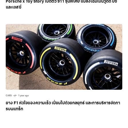
Porsche x Toy Story เปิดตัว 911 รุ่นพิเศษ แปลงโฉมเป็นวู้ดดี้ บัซ
และเจสซี่
CARS
1 year ago
ยาง F1 หัวใจของความเร็ว เปี่ยมไปด้วยกลยุทธ์ และการบริหารจัดกา
รบนแทร็ก