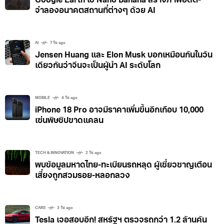
Google Earth ใช้ Nano Banana สร้างภาพอดีต-
จำลองอนาคตสถานที่ต่างๆ ด้วย AI
AI
7 วัน ago
Jensen Huang และ Elon Musk บอกเหมือนกันในวัน
เดียวกันว่าจีนจะเป็นผู้นำ AI ระดับโลก
MOBILE
4 วัน ago
iPhone 18 Pro อาจมีราคาเพิ่มขึ้นอีกเกือบ 10,000
เซ่นพิษชิปขาดแคลน
TECH & INNOVATION
2 วัน ago
พบข้อมูลมหาดไทย-ทะเบียนรถหลุด ผู้เชี่ยวชาญเตือน
เสี่ยงถูกสวมรอย-หลอกลวง
CARS
3 วัน ago
Tesla เจอสอบอีก! สหรัฐฯ ตรวจรถกว่า 1.2 ล้านคัน