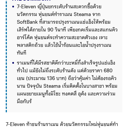
7-Eleven ญี่ปุ่นยกระดับร้านสะดวกซื้อด้วย
นวัตกรรม หุ่นยนต์ทำราเมน Steama จาก 
SoftBank ที่สามารถปรุงราเมนแช่แข็งให้พร้อม
เสิร์ฟได้ภายใน 90 วินาที เพียงกดเริ่มและสแกนคิว
อาร์โค้ด หุ่นยนต์จะทำความสะอาดตัวเอง เจาะ
พลาสติกถ้วย แล้วใช้น้ำร้อนและไอน้ำปรุงราเมน
ทันที
ราเมนที่ได้มีรสชาติดีกว่าบะหมี่กึ่งสำเร็จรูปแช่แข็ง
ทั่วไป แม้ยังไม่ถึงระดับร้านดัง แต่ด้วยราคา 680 
เยน (ประมาณ 136 บาท) ถือว่าคุ้มค่า ไม่ต้องรอคิว
นาน ปัจจุบัน Steama เริ่มติดตั้งในบางสาขา พร้อม
แผนขยายเมนูทั้งมิโซะ ทงคตสึ อุด้ง และความร่วม
มือกับร้านราเมนชื่อดังในอนาคต
7-Eleven ท้าชนร้านราเมน ด้วยนวัตกรรมใหม่หุ่นยนต์ทำ