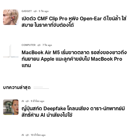
GADGET
5 วัน ago
เปิดตัว CMF Clip Pro หูฟัง Open-Ear ดีไซน์ล้ำ ใส่
สบาย ในราคาที่จับต้องได้
COMPUTER
7 วัน ago
MacBook Air M5 เริ่มขาดตลาด รอส่งของยาวถึง
กันยายน Apple แนะลูกค้าขยับไป MacBook Pro
แทน
บทความล่าสุด
AI
9 ชั่วโมง ago
ญี่ปุ่นสกัด Deepfake โคลนเสียง ดารา-นักพากย์มี
สิทธิ์ห้าม AI นำเสียงไปใช้
AI
10 ชั่วโมง ago