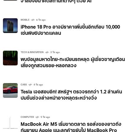
จำลองอนาคตสถานที่ต่างๆ ด้วย AI
MOBILE
6 วัน ago
iPhone 18 Pro อาจมีราคาเพิ่มขึ้นอีกเกือบ 10,000
เซ่นพิษชิปขาดแคลน
TECH & INNOVATION
3 วัน ago
พบข้อมูลมหาดไทย-ทะเบียนรถหลุด ผู้เชี่ยวชาญเตือน
เสี่ยงถูกสวมรอย-หลอกลวง
CARS
4 วัน ago
Tesla เจอสอบอีก! สหรัฐฯ ตรวจรถกว่า 1.2 ล้านคัน
ปมชิ้นช่วงล่างหน้าอาจหลุดระหว่างวิ่ง
COMPUTER
5 วัน ago
MacBook Air M5 เริ่มขาดตลาด รอส่งของยาวถึง
กันยายน Apple แนะลูกค้าขยับไป MacBook Pro