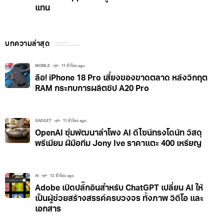
แทน
บทความล่าสุด
MOBILE
11 ชั่วโมง ago
ลือ! iPhone 18 Pro เสี่ยงของขาดตลาด หลังวิกฤต
RAM กระทบการผลิตชิป A20 Pro
GADGET
11 ชั่วโมง ago
OpenAI ซุ่มพัฒนาลำโพง AI ดีไซน์ทรงโดนัท วัสดุ
พรีเมียม ฝีมือทีม Jony Ive ราคาแตะ 400 เหรียญ
AI
12 ชั่วโมง ago
Adobe เปิดปลั๊กอินสำหรับ ChatGPT เปลี่ยน AI ให้
เป็นผู้ช่วยสร้างสรรค์ครบวงจร ทั้งภาพ วิดีโอ และ
เอกสาร