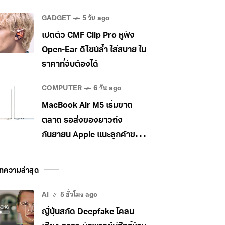
วิ่ง
GADGET
5 วัน ago
เปิดตัว CMF Clip Pro หูฟัง
Open-Ear ดีไซน์ล้ำ ใส่สบาย ใน
ราคาที่จับต้องได้
COMPUTER
6 วัน ago
MacBook Air M5 เริ่มขาด
ตลาด รอส่งของยาวถึง
กันยายน Apple แนะลูกค้าขยับ
ไป MacBook Pro แทน
ทความล่าสุด
AI
5 ชั่วโมง ago
ญี่ปุ่นสกัด Deepfake โคลน