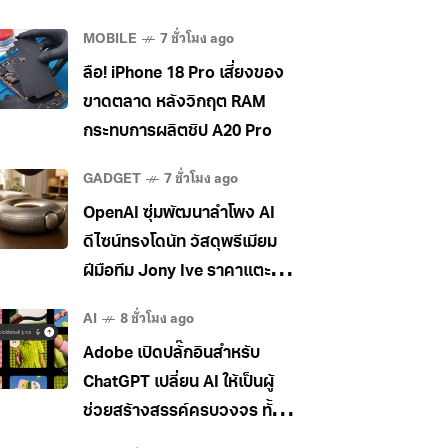
MOBILE
7 ชั่วโมง ago
ลือ! iPhone 18 Pro เสี่ยงของ
ขาดตลาด หลังวิกฤต RAM
กระทบการผลิตชิป A20 Pro
GADGET
7 ชั่วโมง ago
OpenAI ซุ่มพัฒนาลำโพง AI
ดีไซน์ทรงโดนัท วัสดุพรีเมียม
ฝีมือทีม Jony Ive ราคาแตะ
400 เหรียญ
AI
8 ชั่วโมง ago
Adobe เปิดปลั๊กอินสำหรับ
ChatGPT เปลี่ยน AI ให้เป็นผู้
ช่วยสร้างสรรค์ครบวงจร ทั้ง
ภาพ วิดีโอ และเอกสาร