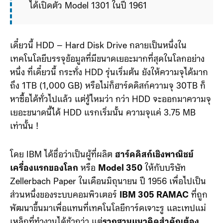
ได้เปิดตัว Model 1301 ในปี 1961 ซึ่งใช้ 'หัวอ่าน
แบบลอยตัว' (flying head) กลายเป็นนวัตกรรม
สำคัญที่เป็นมาตรฐานสำหรับฮาร์ดดิสก์ในยุคต่อม
เดี๋ยวนี้ HDD – Hard Disk Drive กลายเป็นหนึ่งใน
เทคโนโลยีบรรจุข้อมูลที่มีขนาดเยอะมากที่สุดในโลกอย่าง
หนึ่ง ที่เดี๋ยวนี้ กระทั่ง HDD รุ่นเริ่มต้น ยังให้ความจุได้มาก
ถึง 1TB (1,000 GB) หรือไม่ก็ฮาร์ดดิสก์ความจุ 30TB ก็
หาซื้อได้ทั่วไปแล้ว แต่รู้ไหมว่า กว่า HDD จะออกมาความจุ
เยอะขนาดนี้ได้ HDD แรกเริ่มนั้น ความจุแค่ 3.75 MB
เท่านั้น !
โดย IBM ได้ชื่อว่าเป็นผู้ที่ผลิต
ฮาร์ดดิสก์เชิงพาณิชย์
เครื่องแรกของโลก
หรือ
Model 350
ให้กับบริษัท
Zellerbach Paper ในเดือนมิถุนายน ปี 1956 เพื่อไปเป็น
ส่วนหนึ่งของระบบคอมพิวเตอร์
IBM 305 RAMAC
ที่ถูก