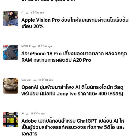
เปิดตัว HUAWEI Pura 90s Series ในไทย รุ่นท็อปได้
กล้องซูม 200 ล้าน, AI, ชาร์จไว และใช้ 5G ในไทยได้
เคาะราคาเริ่ม 34,990 บาท
IT
5 ชั่วโมง ago
Apple Vision Pro ช่วยให้ศัลยแพทย์ผ่าตัดได้เร็วขึ้น
เกือบ 20%
MOBILE
17 ชั่วโมง ago
ลือ! iPhone 18 Pro เสี่ยงของขาดตลาด หลังวิกฤต
RAM กระทบการผลิตชิป A20 Pro
GADGET
17 ชั่วโมง ago
OpenAI ซุ่มพัฒนาลำโพง AI ดีไซน์ทรงโดนัท วัสดุ
พรีเมียม ฝีมือทีม Jony Ive ราคาแตะ 400 เหรียญ
AI
18 ชั่วโมง ago