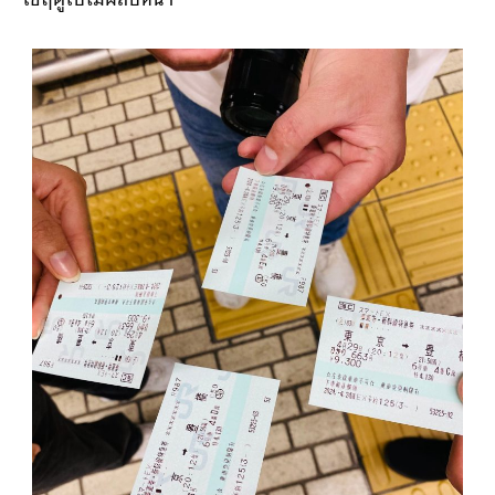
เหล็ก (Magnetic Ticket) เปลี่ยนมาใช้ตั๋วใหม่ที่มาพร้อม
QR Code ให้ผู้โดยสารสแกนผ่านประตูอัตโนมัติแทน เริ่ม
ใช้ฤดูใบไม้ผลิปีหน้า