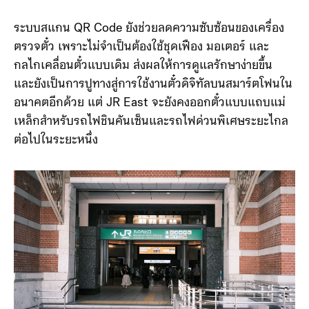
QR Code ที่ผลิตจากกระดาษธรรมดาจึงช่วยลดผลกระทบ
ต่อสิ่งแวดล้อมได้มากขึ้น
ระบบสแกน QR Code ยังช่วยลดความซับซ้อนของเครื่อง
ตรวจตั๋ว เพราะไม่จำเป็นต้องใช้ชุดเฟือง มอเตอร์ และ
กลไกเคลื่อนตั๋วแบบเดิม ส่งผลให้การดูแลรักษาง่ายขึ้น
และยังเป็นการปูทางสู่การใช้งานตั๋วดิจิทัลบนสมาร์ตโฟนใน
อนาคตอีกด้วย แต่ JR East จะยังคงออกตั๋วแบบแถบแม่
เหล็กสำหรับรถไฟชินคันเซ็นและรถไฟด่วนพิเศษระยะไกล
ต่อไปในระยะหนึ่ง