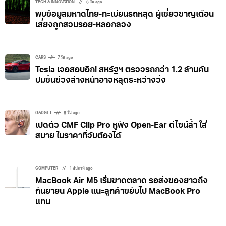
TECH & INNOVATION
6 วัน ago
พบข้อมูลมหาดไทย-ทะเบียนรถหลุด ผู้เชี่ยวชาญเตือน
เสี่ยงถูกสวมรอย-หลอกลวง
CARS
7 วัน ago
Tesla เจอสอบอีก! สหรัฐฯ ตรวจรถกว่า 1.2 ล้านคัน
ปมชิ้นช่วงล่างหน้าอาจหลุดระหว่างวิ่ง
GADGET
6 วัน ago
เปิดตัว CMF Clip Pro หูฟัง Open-Ear ดีไซน์ล้ำ ใส่
สบาย ในราคาที่จับต้องได้
COMPUTER
1 สัปดาห์ ago
MacBook Air M5 เริ่มขาดตลาด รอส่งของยาวถึง
กันยายน Apple แนะลูกค้าขยับไป MacBook Pro