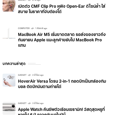
GADGET
6 วัน ago
เปิดตัว CMF Clip Pro หูฟัง Open-Ear ดีไซน์ล้ำ ใส่
สบาย ในราคาที่จับต้องได้
COMPUTER
1 สัปดาห์ ago
MacBook Air M5 เริ่มขาดตลาด รอส่งของยาวถึง
กันยายน Apple แนะลูกค้าขยับไป MacBook Pro
แทน
บทความล่าสุด
GADGET
2 ชั่วโมง ago
HoverAir Versa โดรน 2-in-1 ถอดปีกเป็นกล้องกิม
บอล ติดปีกบินตามถ่ายได้
GADGET
3 ชั่วโมง ago
Apple Watch คืนชีพตัวเรือนเซรามิก! วัสดุสุดหรูที่