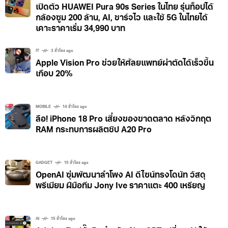
MOBILE
20 นาที ago
เปิดตัว HUAWEI Pura 90s Series ในไทย รุ่นท็อปได้
กล้องซูม 200 ล้าน, AI, ชาร์จไว และใช้ 5G ในไทยได้
เคาะราคาเริ่ม 34,990 บาท
IT
3 ชั่วโมง ago
Apple Vision Pro ช่วยให้ศัลยแพทย์ผ่าตัดได้เร็วขึ้น
เกือบ 20%
MOBILE
14 ชั่วโมง ago
ลือ! iPhone 18 Pro เสี่ยงของขาดตลาด หลังวิกฤต
RAM กระทบการผลิตชิป A20 Pro
GADGET
15 ชั่วโมง ago
OpenAI ซุ่มพัฒนาลำโพง AI ดีไซน์ทรงโดนัท วัสดุ
พรีเมียม ฝีมือทีม Jony Ive ราคาแตะ 400 เหรียญ