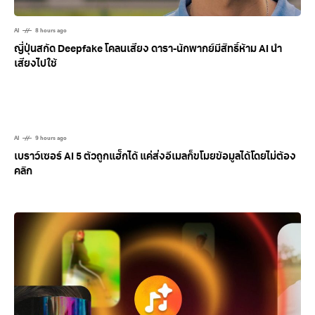
AI
8 hours ago
ญี่ปุ่นสกัด Deepfake โคลนเสียง ดารา-นักพากย์มีสิทธิ์ห้าม AI นำ
เสียงไปใช้
AI
9 hours ago
เบราว์เซอร์ AI 5 ตัวถูกแฮ็กได้ แค่ส่งอีเมลก็ขโมยข้อมูลได้โดยไม่ต้อง
คลิก