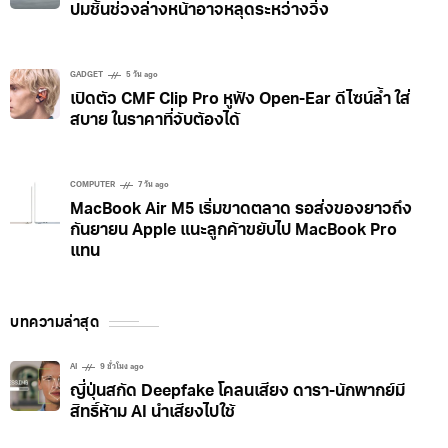
ปมชิ้นช่วงล่างหน้าอาจหลุดระหว่างวิ่ง
GADGET
5 วัน ago
เปิดตัว CMF Clip Pro หูฟัง Open-Ear ดีไซน์ล้ำ ใส่
สบาย ในราคาที่จับต้องได้
COMPUTER
7 วัน ago
MacBook Air M5 เริ่มขาดตลาด รอส่งของยาวถึง
กันยายน Apple แนะลูกค้าขยับไป MacBook Pro
แทน
บทความล่าสุด
AI
9 ชั่วโมง ago
ญี่ปุ่นสกัด Deepfake โคลนเสียง ดารา-นักพากย์มี
สิทธิ์ห้าม AI นำเสียงไปใช้