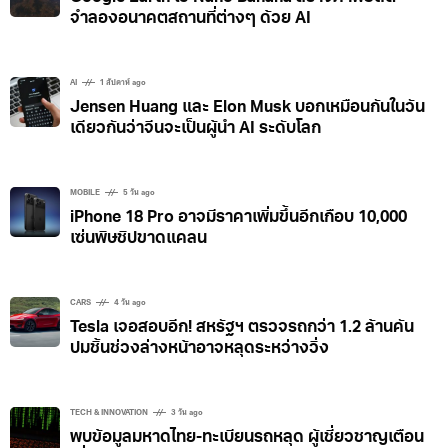
จำลองอนาคตสถานที่ต่างๆ ด้วย AI
AI
1 สัปดาห์ ago
Jensen Huang และ Elon Musk บอกเหมือนกันในวัน
เดียวกันว่าจีนจะเป็นผู้นำ AI ระดับโลก
MOBILE
5 วัน ago
iPhone 18 Pro อาจมีราคาเพิ่มขึ้นอีกเกือบ 10,000
เซ่นพิษชิปขาดแคลน
CARS
4 วัน ago
Tesla เจอสอบอีก! สหรัฐฯ ตรวจรถกว่า 1.2 ล้านคัน
ปมชิ้นช่วงล่างหน้าอาจหลุดระหว่างวิ่ง
TECH & INNOVATION
3 วัน ago
พบข้อมูลมหาดไทย-ทะเบียนรถหลุด ผู้เชี่ยวชาญเตือน