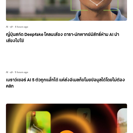
AI
4 hours ago
ญี่ปุ่นสกัด Deepfake โคลนเสียง ดารา-นักพากย์มีสิทธิ์ห้าม AI นำ
เสียงไปใช้
AI
5 hours ago
เบราว์เซอร์ AI 5 ตัวถูกแฮ็กได้ แค่ส่งอีเมลก็ขโมยข้อมูลได้โดยไม่ต้อง
คลิก