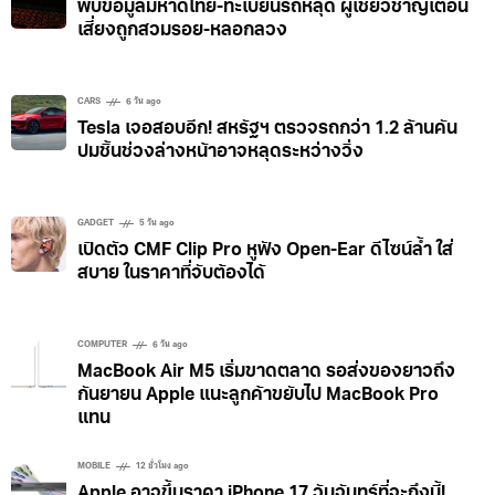
TECH & INNOVATION
5 วัน ago
พบข้อมูลมหาดไทย-ทะเบียนรถหลุด ผู้เชี่ยวชาญเตือน
เสี่ยงถูกสวมรอย-หลอกลวง
CARS
6 วัน ago
Tesla เจอสอบอีก! สหรัฐฯ ตรวจรถกว่า 1.2 ล้านคัน
ปมชิ้นช่วงล่างหน้าอาจหลุดระหว่างวิ่ง
GADGET
5 วัน ago
เปิดตัว CMF Clip Pro หูฟัง Open-Ear ดีไซน์ล้ำ ใส่
สบาย ในราคาที่จับต้องได้
COMPUTER
6 วัน ago
MacBook Air M5 เริ่มขาดตลาด รอส่งของยาวถึง
กันยายน Apple แนะลูกค้าขยับไป MacBook Pro
แทน