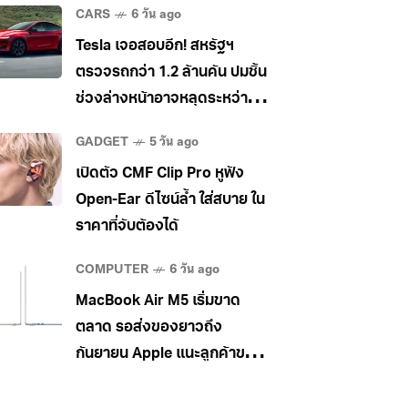
CARS
6 วัน ago
Tesla เจอสอบอีก! สหรัฐฯ
ตรวจรถกว่า 1.2 ล้านคัน ปมชิ้น
ช่วงล่างหน้าอาจหลุดระหว่าง
วิ่ง
GADGET
5 วัน ago
เปิดตัว CMF Clip Pro หูฟัง
Open-Ear ดีไซน์ล้ำ ใส่สบาย ใน
ราคาที่จับต้องได้
COMPUTER
6 วัน ago
MacBook Air M5 เริ่มขาด
ตลาด รอส่งของยาวถึง
กันยายน Apple แนะลูกค้าขยับ
ไป MacBook Pro แทน