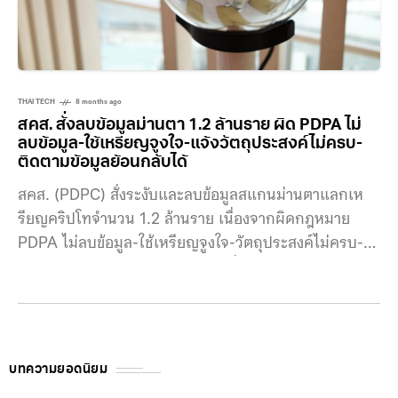
ข้อมูลส่วนบุคคลประเภทอ่อนไหว ซึ่งต้องได้รับความยินยอม
โดยชัดแจ้งจากเจ้าของข้อมูล แต่จากการตรวจสอบพบว่า
ประชาชนจำนวนมากกว่า
THAI TECH
8 months ago
สคส. สั่งลบข้อมูลม่านตา 1.2 ล้านราย ผิด PDPA ไม่
ลบข้อมูล-ใช้เหรียญจูงใจ-แจ้งวัตถุประสงค์ไม่ครบ-
ติดตามข้อมูลย้อนกลับได้
สคส. (PDPC) สั่งระงับและลบข้อมูลสแกนม่านตาแลกเห
รียญคริปโทจำนวน 1.2 ล้านราย เนื่องจากผิดกฎหมาย
PDPA ไม่ลบข้อมูล-ใช้เหรียญจูงใจ-วัตถุประสงค์ไม่ครบ-
ติดตามข้อมูลย้อนกลับได้ หลังจากที่มีกรณีร้องเรียนกรณี
โครงการ Worldcoin ที่ได้สร้างความสนใจและกังวลใน
สังคมเป็นวงกว้าง ผ่านกิจกรรมการให้ประชาชนสแกน
ข้อมูลม่านตา ซึ่งเป็นข้อมูลชีวภาพที่มีความอ่อนไหวสูง เพื่อ
แลกกับการได้รับเหรียญดิจิทัล “World Coin” ตอนนี้คน
บทความยอดนิยม
ไทยเข้าร่วมโครงการและถูกเก็บข้อมูลม่านตาไปแล้ว