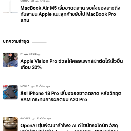
COMPUTER
5 วัน ago
MacBook Air M5 เริ่มขาดตลาด รอส่งของยาวถึง
กันยายน Apple แนะลูกค้าขยับไป MacBook Pro
แทน
บทความล่าสุด
IT
37 นาที ago
Apple Vision Pro ช่วยให้ศัลยแพทย์ผ่าตัดได้เร็วขึ้น
เกือบ 20%
MOBILE
12 ชั่วโมง ago
ลือ! iPhone 18 Pro เสี่ยงของขาดตลาด หลังวิกฤต
RAM กระทบการผลิตชิป A20 Pro
GADGET
13 ชั่วโมง ago
OpenAI ซุ่มพัฒนาลำโพง AI ดีไซน์ทรงโดนัท วัสดุ