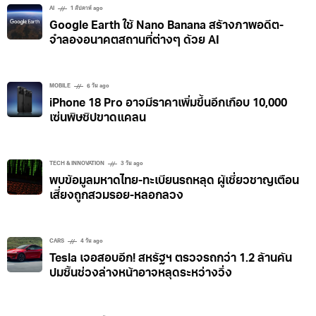
ประมาณ 1.2 ล้านราย เนื่องจากข้อมูลม่านตา (Iris Data):
AI
1 สัปดาห์ ago
Google Earth ใช้ Nano Banana สร้างภาพอดีต-
เป็นข้อมูลชีวภาพที่มีลักษณะเฉพาะตัวสูง สามารถใช้ยืนยัน
จำลองอนาคตสถานที่ต่างๆ ด้วย AI
ตัวตนได้อย่างแม่นยำเทียบเท่ากับ DNA และไม่สามารถ
เปลี่ยนแปลงแก้ไขได้ การรั่วไหลของข้อมูลม่านตาอาจก่อให้
เกิดความเสี่ยงถาวรต่อเจ้าของข้อมูล ทางสำนักงานคณะ
MOBILE
6 วัน ago
iPhone 18 Pro อาจมีราคาเพิ่มขึ้นอีกเกือบ 10,000
กรรมการคุ้มครองข้อมูลส่วนบุคคล (สคส.; PDPC)
เซ่นพิษชิปขาดแคลน
TECH & INNOVATION
3 วัน ago
พบข้อมูลมหาดไทย-ทะเบียนรถหลุด ผู้เชี่ยวชาญเตือน
เสี่ยงถูกสวมรอย-หลอกลวง
CARS
4 วัน ago
Tesla เจอสอบอีก! สหรัฐฯ ตรวจรถกว่า 1.2 ล้านคัน
ปมชิ้นช่วงล่างหน้าอาจหลุดระหว่างวิ่ง