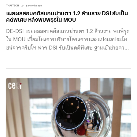
THAI TECH
6 months ago
เผยผลสอบคดีสแกนม่านตา 1.2 ล้านราย DSI รับเป็น
คดีพิเศษ หลังพบพิรุธใน MOU
DE-DSI เผยผลสอบคดีสแกนม่านตา 1.2 ล้านราย พบพิรุธ
ใน MOU เชื่อมโยงการบริหารโครงการและแบ่งผลประโย
ชน์จากคริปโท ฟาก DSI รับเป็นคดีพิเศษ ฐานเข้าข่ายความ
ผิดตาม พ.ร.บ.คอมพิวเตอร์ กระทรวงดีอี กรมสอบสวนคดี
พิเศษ (DSI) สำนักงานคณะกรรมการคุ้มครองข้อมูลส่วน
บุคคล (สคส.) และสำนักงานคณะกรรมการกำกับหลัก
ทรัพย์และตลาดหลักทรัพย์ (ก.ล.ต.) ร่วมแถลงข่าวความ
คืบหน้าการตรวจสอบกระบวนการจัดทำบันทึกความเข้าใจ
(MOU) ระหว่างกระทรวงดิจิทัลเพื่อเศรษฐกิจและสังคมกับ
กลุ่มทุนต่างชาติ รวมถึงความคืบหน้าการสอบสวนคดีพิเศษ
กรณีการสแกนม่านตาเพื่อแลกเหรียญคริปโทเคอร์เรนซี
กรณีดังกล่าวสืบเนื่องจากสคส. ได้ส่งเรื่องให้ DSI ดำเนิน
การ หลังคณะผู้เชี่ยวชาญมีความเห็นว่าข้อมูลม่านตาเป็น