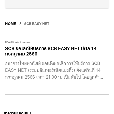
HOME
SCB EASY NET
FINANCE
3 years ago
SCB ยกเลิกให้บริการ SCB EASY NET มีผล 14
กรกฎาคม 2566
ธนาคารไทยพาณิชย์ ขอแจ้งยกเลิกการให้บริการ SCB
EASY NET (ระบบอินเทอร์เน็ตแบงกิ้ง) ตั้งแต่วันที่ 14
กรกฎาคม 2566 เวลา 21.00 น. เป็นต้นไป โดยลูกค้า
สามารถเปลี่ยนมาใช้บริการ และทำธุรกรรมทางการเงิน
ผ่าน SCB EASY App (แอปพลิชันทางการเงินบนสมาร์ท
โฟน) ซึ่งเป็นระบบที่มีความทันสมัย และปลอดภัยยิ่ง
กว่า.สำหรับ SCB EASY NET ที่มีการทำรายการโอนเงิน
และจ่ายบิลล่วงหน้า (Schedule Transfer & Bill
บทความยอดนิยม