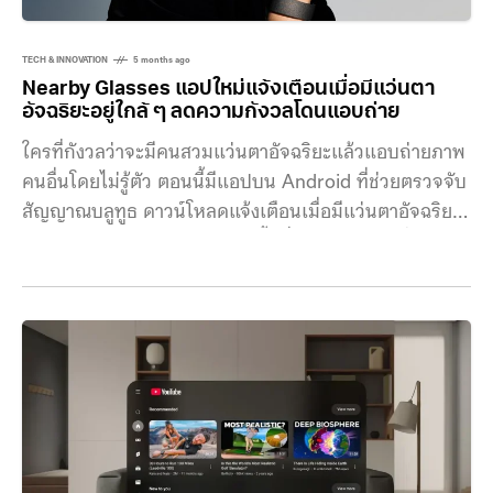
TECH & INNOVATION
5 months ago
Nearby Glasses แอปใหม่แจ้งเตือนเมื่อมีแว่นตา
อัจฉริยะอยู่ใกล้ ๆ ลดความกังวลโดนแอบถ่าย
ใครที่กังวลว่าจะมีคนสวมแว่นตาอัจฉริยะแล้วแอบถ่ายภาพ
คนอื่นโดยไม่รู้ตัว ตอนนี้มีแอปบน Android ที่ช่วยตรวจจับ
สัญญาณบลูทูธ ดาวน์โหลดแจ้งเตือนเมื่อมีแว่นตาอัจฉริยะ
อยู่ใกล้ๆ แม้การบันทึกวิดีโอในพื้นที่สาธารณะโดยทั่วไปอาจ
ไม่ผิดกฎหมาย แต่ก็ยังมีความเสี่ยงทางกฎหมายในบาง
กรณี โดยเฉพาะเมื่อมีการบันทึกเสียงสนทนาแบบเฉพาะ
เจาะจง ใช้เทคโนโลยีจดจำใบหน้า หรือมีพฤติกรรมที่อาจ
เข้าข่ายคุกคามหรือละเมิดสิทธิส่วนบุคคล เทคโนโลยีอย่าง
การจดจำใบหน้าและการบันทึกเสียงอาจเกี่ยวข้องกับ
กฎหมายคุ้มครองความเป็นส่วนตัวหลายฉบับ และในบางรัฐ
ของสหรัฐอเมริกายังกำหนดให้ต้องได้รับความยินยอมจาก
ทั้งสองฝ่ายก่อนทำการบันทึกเสียง ที่ผ่านมาเคยเกิดเหตุ