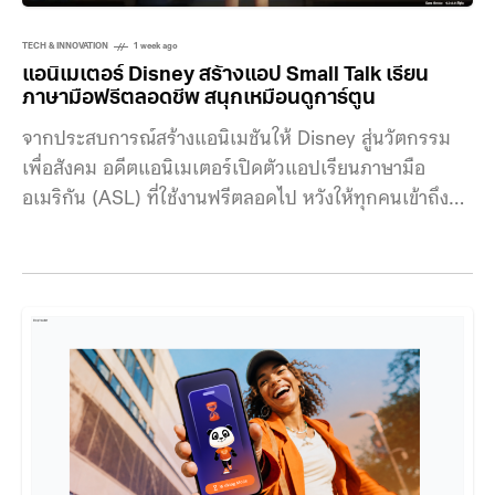
TECH & INNOVATION
1 week ago
แอนิเมเตอร์ Disney สร้างแอป Small Talk เรียน
ภาษามือฟรีตลอดชีพ สนุกเหมือนดูการ์ตูน
จากประสบการณ์สร้างแอนิเมชันให้ Disney สู่นวัตกรรม
เพื่อสังคม อดีตแอนิเมเตอร์เปิดตัวแอปเรียนภาษามือ
อเมริกัน (ASL) ที่ใช้งานฟรีตลอดไป หวังให้ทุกคนเข้าถึง
การเรียนรู้ได้โดยไม่มีค่าใช้จ่าย Small Talk แอปเรียนภาษา
มืออเมริกัน (ASL) ใช้แอนิเมชันและตัวละคร 3 มิติช่วย
ให้การเรียนรู้เข้าใจง่าย พัฒนาโดย Josh Staub ที่มีผลงาน
อย่าง Frozen, Tangled และ Wreck-It Ralph เขาย้ำว่าแอ
ปเป็นเพียงจุดเริ่มต้นในการเชื่อมโยงผู้เรียนกับชุมชนคนหู
หนวก ไม่ใช่สิ่งที่มาแทนการเรียนรู้จากผู้สอนตัวจริง เบื้อง
หลังการพัฒนา Small Talk เกิดจากการทำงานร่วมกันของ
นักสร้างแอนิเมชัน ศิลปิน วิศวกร โปรดิวเซอร์ รวมถึงที่
ปรึกษาที่เป็นทั้งคนหูหนวก