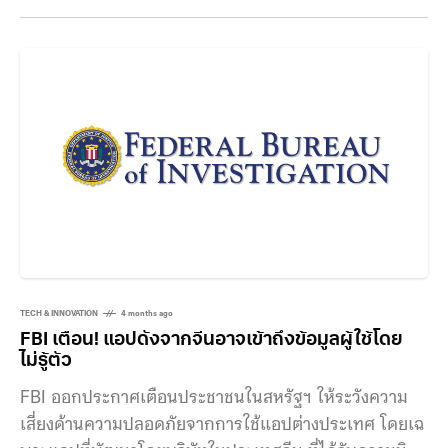
ข้อความบน Instagram ผู้ใช้สามารถแตะไอคอนกล้องเพื่อ
ถ่ายและส่งภาพให้ “เพื่อนสนิท” หรือผู้ติดตามที่ติดตามกลับ
ได้ทันที พร้อมเพิ่มคำบรรยายสั้นๆ ได้ แต่ไม่สามารถแก้ไข
ภาพเพิ่มเติมหลังถ่ายได้ ผู้รับสามารถตอบกลับ ส่งรีแอ็กชัน
หรือแชร์ Instants ต่อได้ โดยภาพจะปรากฏเป็นกลุ่มรูป
เล็กในหน้าแชตและจะหายไปหลังเปิดดู นอกจากนี้
Instagram ยังเพิ่มฟีเจอร์เสริม เช่น การพักการแจ้งเตือน
การเก็บภาพไว้ในคลังส่วนตัว และการนำภาพมาสรุปเป็น
TECH & INNOVATION
4 months ago
FBI เตือน! แอปดังจากจีนอาจเข้าถึงข้อมูลผู้ใช้โดย
ไม่รู้ตัว
FBI ออกประกาศเตือนประชาชนในสหรัฐฯ ให้ระวังความ
เสี่ยงด้านความปลอดภัยจากการใช้แอปต่างประเทศ โดยเฉ