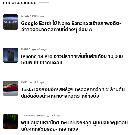
บทความยอดนิยม
AI
1 สัปดาห์ ago
Google Earth ใช้ Nano Banana สร้างภาพอดีต-
จำลองอนาคตสถานที่ต่างๆ ด้วย AI
MOBILE
6 วัน ago
iPhone 18 Pro อาจมีราคาเพิ่มขึ้นอีกเกือบ 10,000
เซ่นพิษชิปขาดแคลน
CARS
4 วัน ago
Tesla เจอสอบอีก! สหรัฐฯ ตรวจรถกว่า 1.2 ล้านคัน
ปมชิ้นช่วงล่างหน้าอาจหลุดระหว่างวิ่ง
TECH & INNOVATION
3 วัน ago
พบข้อมูลมหาดไทย-ทะเบียนรถหลุด ผู้เชี่ยวชาญเตือน
เสี่ยงถูกสวมรอย-หลอกลวง