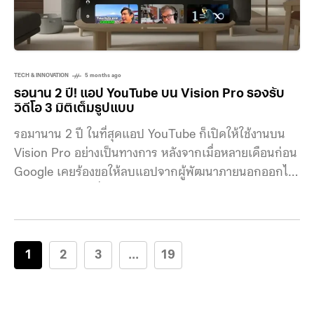
ทะเลาะวิวาทจากความไม่สบายใจเรื่องการบันทึกภาพโดย
ไม่ได้รับความยินยอม เช่น กรณีบนรถไฟใต้ดินนิวยอร์กเมื่อ
เดือนธันวาคม ที่หญิงรายหนึ่งทุบแว่นตา Meta AI ของผู้ใช้
TikTok จนกลายเป็นกระแสไวรัล สะท้อนความกังวลของ
TECH & INNOVATION
5 months ago
สังคมต่อเทคโนโลยีบันทึกภาพ ซึ่งคล้ายกับกระแสต่อต้านที่
รอนาน 2 ปี! แอป YouTube บน Vision Pro รองรับ
เคยเกิดขึ้นในยุค Google Glass แม้แว่นตาของ Meta จะมี
วิดีโอ 3 มิติเต็มรูปแบบ
ไฟ LED แสดงสถานะเมื่อมีการบันทึกภาพ
รอมานาน 2 ปี ในที่สุดแอป YouTube ก็เปิดให้ใช้งานบน
Vision Pro อย่างเป็นทางการ หลังจากเมื่อหลายเดือนก่อน
Google เคยร้องขอให้ลบแอปจากผู้พัฒนาภายนอกออกไป
ย้อนกลับไปตอนที่ Apple เปิดตัว Vision Pro ในเดือน
กุมภาพันธ์ 2024 ผู้ใช้จำนวนไม่น้อยรู้สึกผิดหวังที่ไม่มีแอป
YouTube แบบเนทีฟ ทั้งที่อุปกรณ์ถูกวางตำแหน่งให้เป็น
แพลตฟอร์มเพื่อการรับชมวิดีโอโดยเฉพาะ ขณะที่
1
2
3
...
19
YouTube เองก็มีคลังวิดีโอ VR และคอนเทนต์ 360 องศา
จำนวนมาก