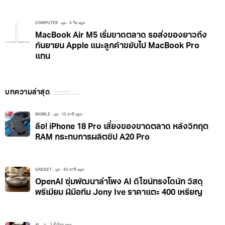
COMPUTER
4 วัน ago
MacBook Air M5 เริ่มขาดตลาด รอส่งของยาวถึง
กันยายน Apple แนะลูกค้าขยับไป MacBook Pro
แทน
บทความล่าสุด
MOBILE
12 นาที ago
ลือ! iPhone 18 Pro เสี่ยงของขาดตลาด หลังวิกฤต
RAM กระทบการผลิตชิป A20 Pro
GADGET
42 นาที ago
OpenAI ซุ่มพัฒนาลำโพง AI ดีไซน์ทรงโดนัท วัสดุ
พรีเมียม ฝีมือทีม Jony Ive ราคาแตะ 400 เหรียญ