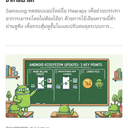
อาการเมารถ
Samsung ทดสอบแอปใหม่ชื่อ Hearapy เพื่อช่วยบรรเทา
อาการเมารถโดยไม่ต้องใช้ยา ด้วยการใช้เสียงความถี่ต่ำ
ผ่านหูฟัง เพื่อกระตุ้นหูชั้นในและปรับสมดุลระบบการ
ทรงตัว แนวคิดของแอป Hearapy คือลดอาการเมารถโดย
ไม่ต้องพึ่งยาแบบเดิม ด้วยการใช้เสียงคลื่นไซน์ความถี่ 100
เฮิรตซ์ที่ปรับแต่งอย่างแม่นยำ ส่งผ่านหูฟังเพื่อช่วยให้
ร่างกาย โดยเฉพาะระบบการทรงตัว กลับมาทำงานอย่าง
สมดุลมากขึ้น เทคโนโลยีนี้อ้างอิงจากงานวิจัยของ Nagoya
University ที่พบว่าเสียงความถี่ต่ำในช่วงเวลาสั้นๆ
สามารถกระตุ้นหูชั้นใน และช่วยลดความไม่สอดคล้องกัน
ของสัญญาณประสาทสัมผัส ซึ่งเป็นสาเหตุสำคัญของอาการ
เวียนศีรษะเมื่อการมองเห็นและการรับรู้การเคลื่อนไหวไม่
ตรงกัน แอปออกแบบให้ใช้งานได้ง่ายและรวดเร็ว เพียงแค่
สวมหูฟังและเปิดเสียงที่ระดับ 75–85 เดซิเบล เป็นเวลา
ประมาณ 60 วินาที (หรือในบางโหมดจะใช้เวลาฟังสูงสุด
TECH & INNOVATION
5 months ago