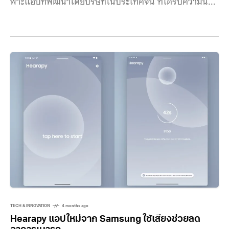
พาะแอปที่พัฒนาโดยบริษัทในประเทศจีน ที่ได้รับความนิยม
และสร้างรายได้สูงในอเมริกา FBI เตือนผ่านประกาศ
บริการสาธารณะ (PSA) ระบุว่า แอปจำนวนมากที่พัฒนา
และดูแลโดยบริษัทต่างชาติ และอาจอยู่ภายใต้กฎหมายของ
ประเทศต้นทาง โดยเฉพาะ “กฎหมายข่าวกรองแห่งชาติของ
จีน” ที่กำหนดให้ทั้งองค์กรและพลเมืองต้องให้ความร่วมมือ
กับหน่วยงานข่าวกรองของรัฐ ซึ่งอาจเปิดช่องให้ข้อมูลผู้ใช้
งานถูกเข้าถึงได้ แม้ FBI จะไม่ได้ระบุชื่อแอปโดยตรง แต่
การวิเคราะห์จากสื่ออย่าง Forbes ชี้ว่าอาจหมายถึงแอป
ยอดนิยม เช่น CapCut และ Lemon8 จาก ByteDance
รวมถึงแพลตฟอร์มอีคอมเมิร์ซอย่าง Temu และ
TECH & INNOVATION
4 months ago
Hearapy แอปใหม่จาก Samsung ใช้เสียงช่วยลด