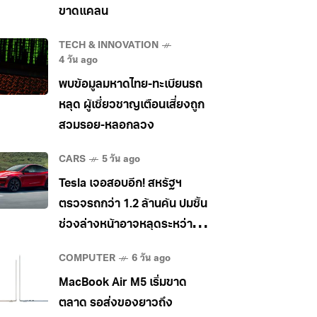
ขาดแคลน
TECH & INNOVATION
4 วัน ago
พบข้อมูลมหาดไทย-ทะเบียนรถ
หลุด ผู้เชี่ยวชาญเตือนเสี่ยงถูก
สวมรอย-หลอกลวง
CARS
5 วัน ago
Tesla เจอสอบอีก! สหรัฐฯ
ตรวจรถกว่า 1.2 ล้านคัน ปมชิ้น
ช่วงล่างหน้าอาจหลุดระหว่าง
วิ่ง
COMPUTER
6 วัน ago
MacBook Air M5 เริ่มขาด
ตลาด รอส่งของยาวถึง