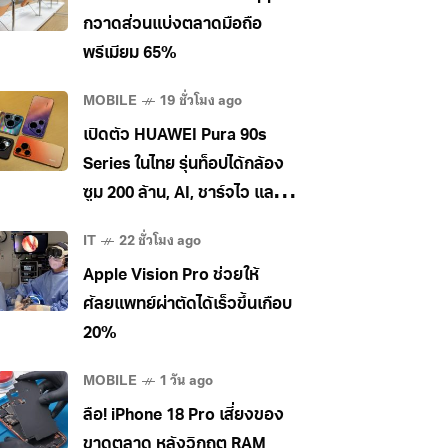
กวาดส่วนแบ่งตลาดมือถือ
พรีเมียม 65%
MOBILE
19 ชั่วโมง ago
เปิดตัว HUAWEI Pura 90s
Series ในไทย รุ่นท็อปได้กล้อง
ซูม 200 ล้าน, AI, ชาร์จไว และใช้
5G ในไทยได้ เคาะราคาเริ่ม
IT
22 ชั่วโมง ago
34,990 บาท
Apple Vision Pro ช่วยให้
ศัลยแพทย์ผ่าตัดได้เร็วขึ้นเกือบ
20%
MOBILE
1 วัน ago
ลือ! iPhone 18 Pro เสี่ยงของ
ขาดตลาด หลังวิกฤต RAM