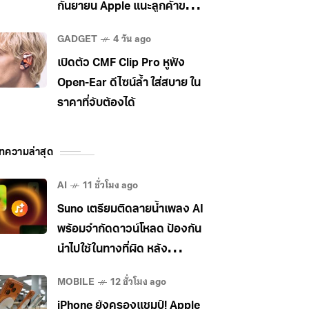
กันยายน Apple แนะลูกค้าขยับ
ไป MacBook Pro แทน
GADGET
4 วัน ago
เปิดตัว CMF Clip Pro หูฟัง
Open-Ear ดีไซน์ล้ำ ใส่สบาย ใน
ราคาที่จับต้องได้
ทความล่าสุด
AI
11 ชั่วโมง ago
Suno เตรียมติดลายน้ำเพลง AI
พร้อมจำกัดดาวน์โหลด ป้องกัน
นำไปใช้ในทางที่ผิด หลัง
อุตสาหกรรมเพลงกดดันหนัก
MOBILE
12 ชั่วโมง ago
iPhone ยังครองแชมป์! Apple