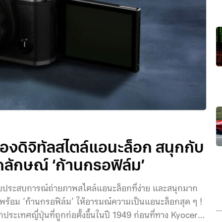
้องดิจิทัลสไตล์แอนะล็อก สนุกกับ
กลักษณ์ ‘ก้านกรอฟิล์ม’
 มอบประสบการณ์ถ่ายภาพสไตล์แอนะล็อกที่ง่าย และสนุกมาก
บบ พร้อม ‘ก้านกรอฟิล์ม’ ให้อารมณ์ความเป็นแอนะล็อกสุด ๆ !
ระเทศญี่ปุ่นที่ถูกก่อตั้งขึ้นในปี 1949 ก่อนที่ทาง Kyocera