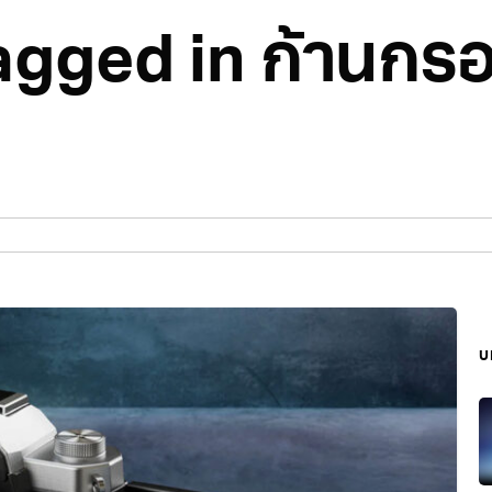
agged in ก้านกรอ
บ