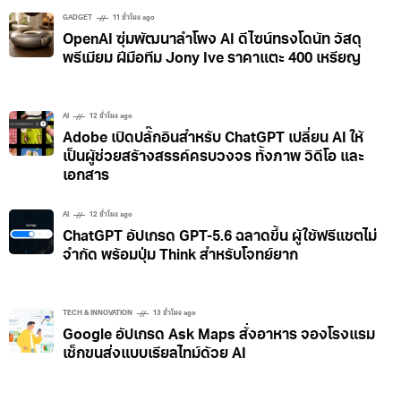
GADGET
11 ชั่วโมง ago
OpenAI ซุ่มพัฒนาลำโพง AI ดีไซน์ทรงโดนัท วัสดุ
พรีเมียม ฝีมือทีม Jony Ive ราคาแตะ 400 เหรียญ
AI
12 ชั่วโมง ago
Adobe เปิดปลั๊กอินสำหรับ ChatGPT เปลี่ยน AI ให้
เป็นผู้ช่วยสร้างสรรค์ครบวงจร ทั้งภาพ วิดีโอ และ
เอกสาร
AI
12 ชั่วโมง ago
ChatGPT อัปเกรด GPT-5.6 ฉลาดขึ้น ผู้ใช้ฟรีแชตไม่
จำกัด พร้อมปุ่ม Think สำหรับโจทย์ยาก
TECH & INNOVATION
13 ชั่วโมง ago
Google อัปเกรด Ask Maps สั่งอาหาร จองโรงแรม
เช็กขนส่งแบบเรียลไทม์ด้วย AI