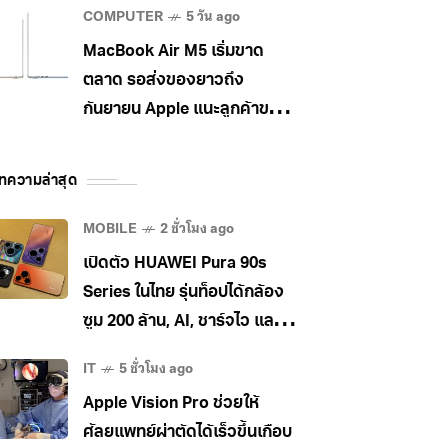
COMPUTER
5 วัน ago
MacBook Air M5 เริ่มขาด
ตลาด รอส่งของยาวถึง
กันยายน Apple แนะลูกค้าขยับ
ไป MacBook Pro แทน
ทความล่าสุด
MOBILE
2 ชั่วโมง ago
เปิดตัว HUAWEI Pura 90s
Series ในไทย รุ่นท็อปได้กล้อง
ซูม 200 ล้าน, AI, ชาร์จไว และใช้
5G ในไทยได้ เคาะราคาเริ่ม
IT
5 ชั่วโมง ago
34,990 บาท
Apple Vision Pro ช่วยให้
ศัลยแพทย์ผ่าตัดได้เร็วขึ้นเกือบ