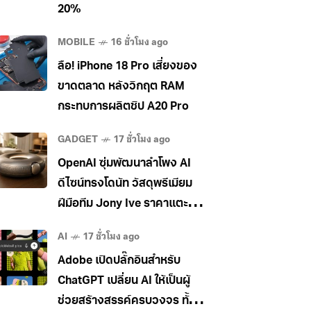
20%
MOBILE
16 ชั่วโมง ago
ลือ! iPhone 18 Pro เสี่ยงของ
ขาดตลาด หลังวิกฤต RAM
กระทบการผลิตชิป A20 Pro
GADGET
17 ชั่วโมง ago
OpenAI ซุ่มพัฒนาลำโพง AI
ดีไซน์ทรงโดนัท วัสดุพรีเมียม
ฝีมือทีม Jony Ive ราคาแตะ
400 เหรียญ
AI
17 ชั่วโมง ago
Adobe เปิดปลั๊กอินสำหรับ
ChatGPT เปลี่ยน AI ให้เป็นผู้
ช่วยสร้างสรรค์ครบวงจร ทั้ง