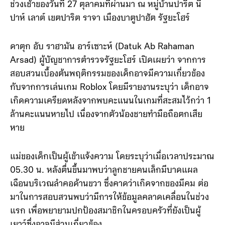
รับบาดเจ็บสาหัส คาดสาเหตุเกี่ยวโยงกับพฤติกรรมหมกมุ่น
เกมยอดนิยมอย่าง ‘Roblox’ โดยเหตุการณ์นี้เกิดขึ้นเมื่อ
ช่วงเช้าของวันที่ 27 ตุลาคมที่ผ่านมา ณ หมู่บ้านปาริต นี
ปาห์ เลาต์ เขตปาริต ราจา เมืองบาตูปาฮัต รัฐยะโฮร์
ดาตุก อับ ราฮามัน อาร์เซาะห์ (Datuk Ab Rahaman
Arsad) ผู้บัญชาการตำรวจรัฐยะโฮร์ เปิดเผยว่า จากการ
สอบสวนเบื้องต้นพฤติกรรมของเด็กอาจมีความเกี่ยวข้อง
กับจากการเล่นเกม Roblox โดยมีรายงานระบุว่า เด็กอาจ
เกิดความเครียดหลังจากพบคะแนนในเกมที่สะสมไว้กว่า 1
ล้านคะแนนหายไป เนื่องจากตัวน้องชายทำมือถือตกเสีย
หาย
แม่ของเด็กเป็นผู้เข้าแจ้งความ โดยระบุว่าเมื่อเวลาประมาณ
05.30 น. หลังตื่นขึ้นมาพบว่าลูกชายคนเล็กมีบาดแผล
เฉือนบริเวณลำคอด้านขวา ซึ่งคาดว่าเกิดจากของมีคม ต่อ
มาในการสอบสวนพบว่ามีการให้ข้อมูลคลาดเคลื่อนในช่วง