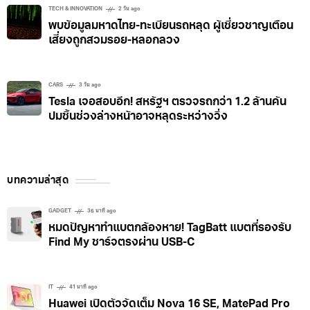
เซ่นพิษชิปขาดแคลน
TECH & INNOVATION
2 วัน ago
พบข้อมูลมหาดไทย-ทะเบียนรถหลุด ผู้เชี่ยวชาญเตือน
เสี่ยงถูกสวมรอย-หลอกลวง
CARS
3 วัน ago
Tesla เจอสอบอีก! สหรัฐฯ ตรวจรถกว่า 1.2 ล้านคัน
ปมชิ้นช่วงล่างหน้าอาจหลุดระหว่างวิ่ง
บทความล่าสุด
GADGET
36 นาที ago
หมดปัญหาทำแบตกล้องหาย! TagBatt แบตที่รองรับ
Find My ชาร์จตรงผ่าน USB-C