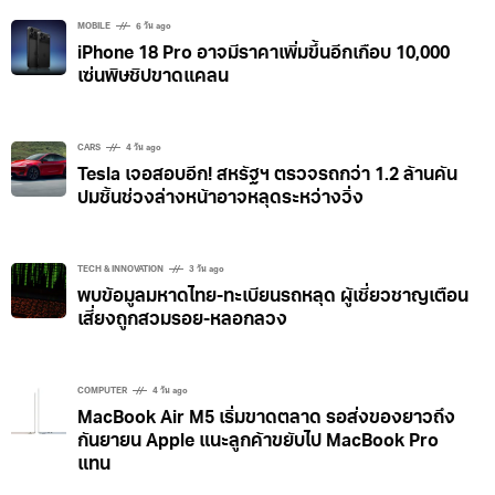
MOBILE
6 วัน ago
iPhone 18 Pro อาจมีราคาเพิ่มขึ้นอีกเกือบ 10,000
เซ่นพิษชิปขาดแคลน
CARS
4 วัน ago
Tesla เจอสอบอีก! สหรัฐฯ ตรวจรถกว่า 1.2 ล้านคัน
ปมชิ้นช่วงล่างหน้าอาจหลุดระหว่างวิ่ง
TECH & INNOVATION
3 วัน ago
พบข้อมูลมหาดไทย-ทะเบียนรถหลุด ผู้เชี่ยวชาญเตือน
เสี่ยงถูกสวมรอย-หลอกลวง
COMPUTER
4 วัน ago
MacBook Air M5 เริ่มขาดตลาด รอส่งของยาวถึง
กันยายน Apple แนะลูกค้าขยับไป MacBook Pro
แทน