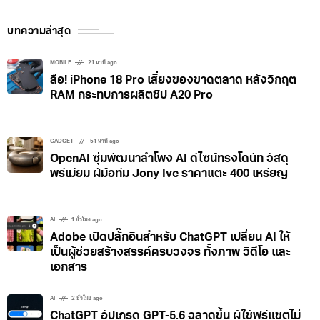
บทความล่าสุด
MOBILE
21 นาที ago
ลือ! iPhone 18 Pro เสี่ยงของขาดตลาด หลังวิกฤต
RAM กระทบการผลิตชิป A20 Pro
GADGET
51 นาที ago
OpenAI ซุ่มพัฒนาลำโพง AI ดีไซน์ทรงโดนัท วัสดุ
พรีเมียม ฝีมือทีม Jony Ive ราคาแตะ 400 เหรียญ
AI
1 ชั่วโมง ago
Adobe เปิดปลั๊กอินสำหรับ ChatGPT เปลี่ยน AI ให้
เป็นผู้ช่วยสร้างสรรค์ครบวงจร ทั้งภาพ วิดีโอ และ
เอกสาร
AI
2 ชั่วโมง ago
ChatGPT อัปเกรด GPT-5.6 ฉลาดขึ้น ผู้ใช้ฟรีแชตไม่