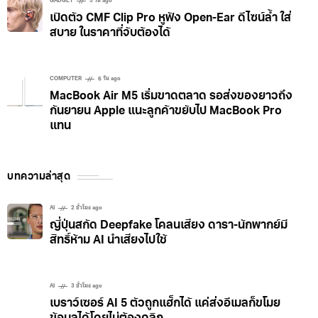
GADGET
5 วัน ago
เปิดตัว CMF Clip Pro หูฟัง Open-Ear ดีไซน์ล้ำ ใส่
สบาย ในราคาที่จับต้องได้
COMPUTER
6 วัน ago
MacBook Air M5 เริ่มขาดตลาด รอส่งของยาวถึง
กันยายน Apple แนะลูกค้าขยับไป MacBook Pro
แทน
บทความล่าสุด
AI
2 ชั่วโมง ago
ญี่ปุ่นสกัด Deepfake โคลนเสียง ดารา-นักพากย์มี
สิทธิ์ห้าม AI นำเสียงไปใช้