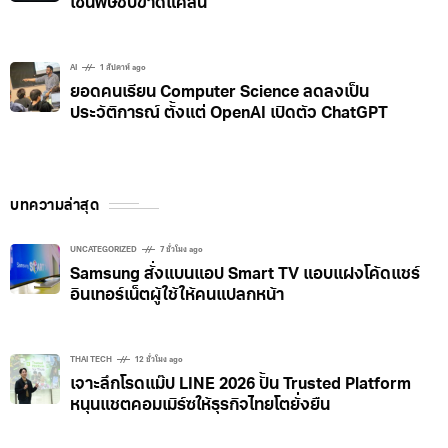
เซ่นพิษชิปขาดแคลน
AI
1 สัปดาห์ ago
ยอดคนเรียน Computer Science ลดลงเป็น
ประวัติการณ์ ตั้งแต่ OpenAI เปิดตัว ChatGPT
บทความล่าสุด
UNCATEGORIZED
7 ชั่วโมง ago
Samsung สั่งแบนแอป Smart TV แอบแฝงโค้ดแชร์
อินเทอร์เน็ตผู้ใช้ให้คนแปลกหน้า
THAI TECH
12 ชั่วโมง ago
เจาะลึกโรดแม๊ป LINE 2026 ปั้น Trusted Platform
หนุนแชตคอมเมิร์ซให้ธุรกิจไทยโตยั่งยืน