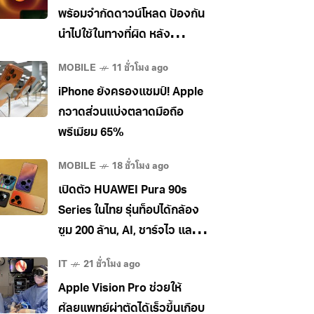
พร้อมจำกัดดาวน์โหลด ป้องกัน
นำไปใช้ในทางที่ผิด หลัง
อุตสาหกรรมเพลงกดดันหนัก
MOBILE
11 ชั่วโมง ago
iPhone ยังครองแชมป์! Apple
กวาดส่วนแบ่งตลาดมือถือ
พรีเมียม 65%
MOBILE
18 ชั่วโมง ago
เปิดตัว HUAWEI Pura 90s
Series ในไทย รุ่นท็อปได้กล้อง
ซูม 200 ล้าน, AI, ชาร์จไว และใช้
5G ในไทยได้ เคาะราคาเริ่ม
IT
21 ชั่วโมง ago
34,990 บาท
Apple Vision Pro ช่วยให้
ศัลยแพทย์ผ่าตัดได้เร็วขึ้นเกือบ