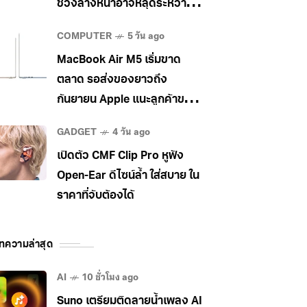
ช่วงล่างหน้าอาจหลุดระหว่าง
วิ่ง
COMPUTER
5 วัน ago
MacBook Air M5 เริ่มขาด
ตลาด รอส่งของยาวถึง
กันยายน Apple แนะลูกค้าขยับ
ไป MacBook Pro แทน
GADGET
4 วัน ago
เปิดตัว CMF Clip Pro หูฟัง
Open-Ear ดีไซน์ล้ำ ใส่สบาย ใน
ราคาที่จับต้องได้
ทความล่าสุด
AI
10 ชั่วโมง ago
Suno เตรียมติดลายน้ำเพลง AI