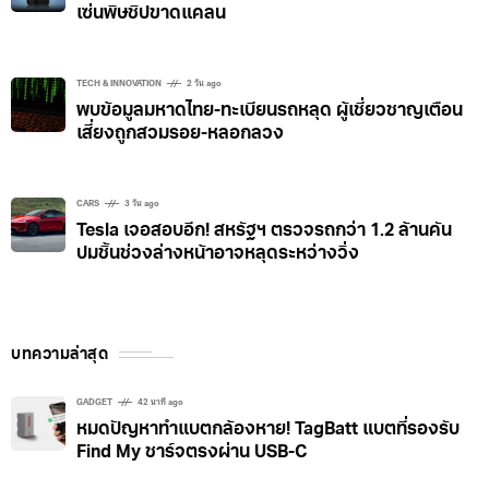
เซ่นพิษชิปขาดแคลน
TECH & INNOVATION
2 วัน ago
พบข้อมูลมหาดไทย-ทะเบียนรถหลุด ผู้เชี่ยวชาญเตือน
เสี่ยงถูกสวมรอย-หลอกลวง
CARS
3 วัน ago
Tesla เจอสอบอีก! สหรัฐฯ ตรวจรถกว่า 1.2 ล้านคัน
ปมชิ้นช่วงล่างหน้าอาจหลุดระหว่างวิ่ง
บทความล่าสุด
GADGET
42 นาที ago
หมดปัญหาทำแบตกล้องหาย! TagBatt แบตที่รองรับ
Find My ชาร์จตรงผ่าน USB-C