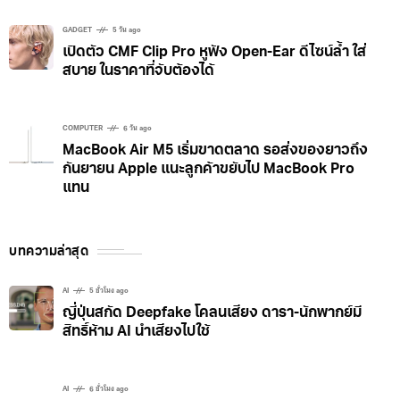
Tesla เจอสอบอีก! สหรัฐฯ ตรวจรถกว่า 1.2 ล้านคัน
ปมชิ้นช่วงล่างหน้าอาจหลุดระหว่างวิ่ง
GADGET
5 วัน ago
เปิดตัว CMF Clip Pro หูฟัง Open-Ear ดีไซน์ล้ำ ใส่
สบาย ในราคาที่จับต้องได้
COMPUTER
6 วัน ago
MacBook Air M5 เริ่มขาดตลาด รอส่งของยาวถึง
กันยายน Apple แนะลูกค้าขยับไป MacBook Pro
แทน
บทความล่าสุด
AI
5 ชั่วโมง ago
ญี่ปุ่นสกัด Deepfake โคลนเสียง ดารา-นักพากย์มี
สิทธิ์ห้าม AI นำเสียงไปใช้