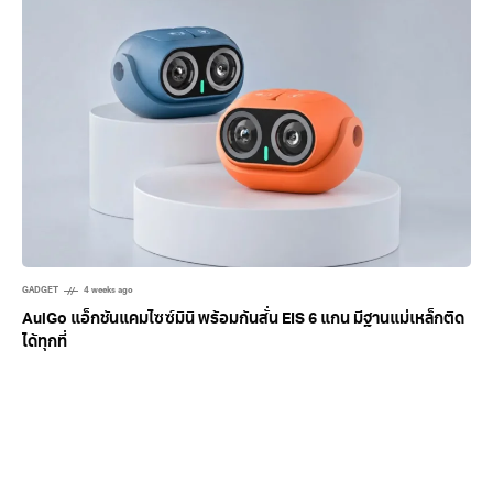
GADGET
4 weeks ago
AulGo แอ็กชันแคมไซซ์มินิ พร้อมกันสั่น EIS 6 แกน มีฐานแม่เหล็กติด
ได้ทุกที่