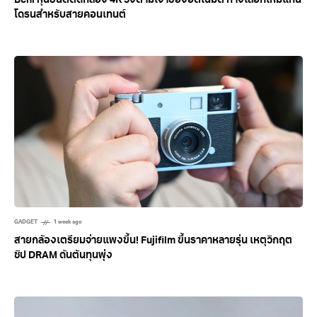
Beni หุ่นยนต์ติดกล้อง 4K วิ่งตามเจ้าของอัตโนมัติ ทางเลือกใหม่แทน
โดรนสำหรับสายคอนเทนต์
GADGET
1 week ago
สายกล้องเตรียมจ่ายแพงขึ้น! Fujifilm ขึ้นราคาหลายรุ่น เหตุวิกฤต
ชิป DRAM ดันต้นทุนพุ่ง