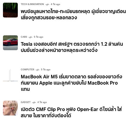
TECH & INNOVATION
4 วัน ago
พบข้อมูลมหาดไทย-ทะเบียนรถหลุด ผู้เชี่ยวชาญเตือน
เสี่ยงถูกสวมรอย-หลอกลวง
CARS
5 วัน ago
Tesla เจอสอบอีก! สหรัฐฯ ตรวจรถกว่า 1.2 ล้านคัน
ปมชิ้นช่วงล่างหน้าอาจหลุดระหว่างวิ่ง
COMPUTER
5 วัน ago
MacBook Air M5 เริ่มขาดตลาด รอส่งของยาวถึง
กันยายน Apple แนะลูกค้าขยับไป MacBook Pro
แทน
GADGET
4 วัน ago
เปิดตัว CMF Clip Pro หูฟัง Open-Ear ดีไซน์ล้ำ ใส่
สบาย ในราคาที่จับต้องได้