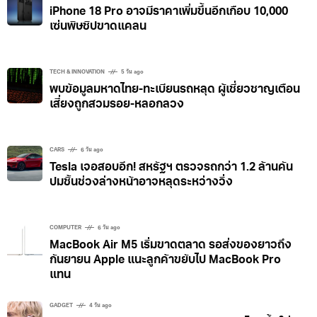
iPhone 18 Pro อาจมีราคาเพิ่มขึ้นอีกเกือบ 10,000
เซ่นพิษชิปขาดแคลน
TECH & INNOVATION
5 วัน ago
พบข้อมูลมหาดไทย-ทะเบียนรถหลุด ผู้เชี่ยวชาญเตือน
เสี่ยงถูกสวมรอย-หลอกลวง
CARS
6 วัน ago
Tesla เจอสอบอีก! สหรัฐฯ ตรวจรถกว่า 1.2 ล้านคัน
ปมชิ้นช่วงล่างหน้าอาจหลุดระหว่างวิ่ง
COMPUTER
6 วัน ago
MacBook Air M5 เริ่มขาดตลาด รอส่งของยาวถึง
กันยายน Apple แนะลูกค้าขยับไป MacBook Pro
แทน
GADGET
4 วัน ago