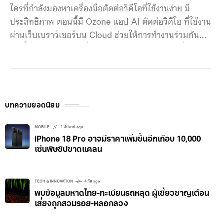
ใครที่กำลังมองหาเครื่องมือตัดต่อวิดีโอที่ใช้งานง่าย มี
ประสิทธิภาพ ตอนนี้มี Ozone แอป AI ตัดต่อวิดีโอ ที่ใช้งาน
ผ่านเว็บเบราว์เซอร์บน Cloud ช่วยให้การทำงานร่วมกัน
ง่ายขึ้น Ozone เป็นเครื่องมือแอปบนเบราว์เซอร์ เพื่อให้
บริการตัดต่อวิดีโอด้วย AI ออกแบบมาเพื่อปรับปรุง
กระบวนการสร้างเนื้อหาที่น่าสนใจและรวดเร็วด้วยอินเท
อร์เฟซที่ใช้งานง่าย ด้วยการรวมเครื่องมือตัดต่อระดับมือ
อาชีพเข้ากับความสามารถของ AI เพื่อให้นักการตลาด คอน
บทความยอดนิยม
เทนท์ครีเอเตอร์ และทีมงานที่ต้องการประสิทธิภาพโดยไม่
ต้องลดคุณภาพรองรับการตัดต่อที่ความละเอียดสูงสุด 8K
MOBILE
1 สัปดาห์ ago
iPhone 18 Pro อาจมีราคาเพิ่มขึ้นอีกเกือบ 10,000
ส่วนฟีเจอร์ AI ก็จัดเต็ม รองรับการสร้างวิดีโอจาก Text
เซ่นพิษชิปขาดแคลน
Prompt, สร้างเสียงเพลงประกอบ, สร้างแอนิเมชันให้
อัตโนมัติ, ตัดช่วงที่เงียบ
TECH & INNOVATION
4 วัน ago
พบข้อมูลมหาดไทย-ทะเบียนรถหลุด ผู้เชี่ยวชาญเตือน
เสี่ยงถูกสวมรอย-หลอกลวง