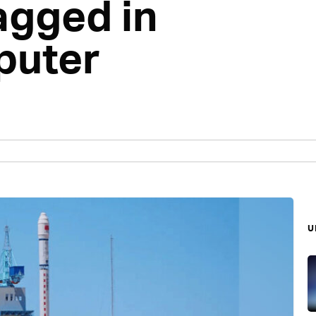
tagged in
puter
บ