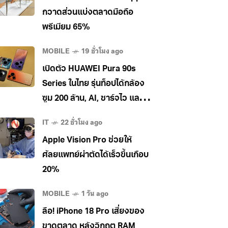
กวาดส่วนแบ่งตลาดมือถือ
พรีเมียม 65%
MOBILE
19 ชั่วโมง ago
เปิดตัว HUAWEI Pura 90s
Series ในไทย รุ่นท็อปได้กล้อง
ซูม 200 ล้าน, AI, ชาร์จไว และใช้
5G ในไทยได้ เคาะราคาเริ่ม
IT
22 ชั่วโมง ago
34,990 บาท
Apple Vision Pro ช่วยให้
ศัลยแพทย์ผ่าตัดได้เร็วขึ้นเกือบ
20%
MOBILE
1 วัน ago
ลือ! iPhone 18 Pro เสี่ยงของ
ขาดตลาด หลังวิกฤต RAM