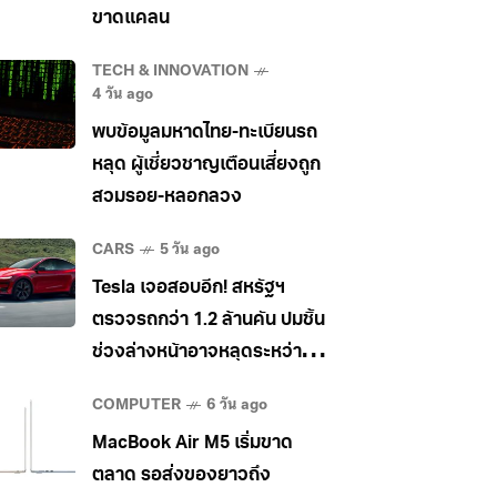
ขาดแคลน
TECH & INNOVATION
4 วัน ago
พบข้อมูลมหาดไทย-ทะเบียนรถ
หลุด ผู้เชี่ยวชาญเตือนเสี่ยงถูก
สวมรอย-หลอกลวง
CARS
5 วัน ago
Tesla เจอสอบอีก! สหรัฐฯ
ตรวจรถกว่า 1.2 ล้านคัน ปมชิ้น
ช่วงล่างหน้าอาจหลุดระหว่าง
วิ่ง
COMPUTER
6 วัน ago
MacBook Air M5 เริ่มขาด
ตลาด รอส่งของยาวถึง