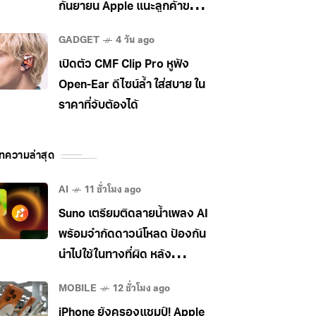
กันยายน Apple แนะลูกค้าขยับ
ไป MacBook Pro แทน
GADGET
4 วัน ago
เปิดตัว CMF Clip Pro หูฟัง
Open-Ear ดีไซน์ล้ำ ใส่สบาย ใน
ราคาที่จับต้องได้
ทความล่าสุด
AI
11 ชั่วโมง ago
Suno เตรียมติดลายน้ำเพลง AI
พร้อมจำกัดดาวน์โหลด ป้องกัน
นำไปใช้ในทางที่ผิด หลัง
อุตสาหกรรมเพลงกดดันหนัก
MOBILE
12 ชั่วโมง ago
iPhone ยังครองแชมป์! Apple