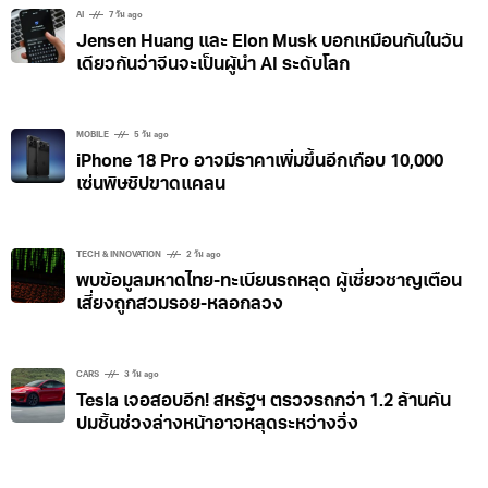
AI
7 วัน ago
Jensen Huang และ Elon Musk บอกเหมือนกันในวัน
เดียวกันว่าจีนจะเป็นผู้นำ AI ระดับโลก
MOBILE
5 วัน ago
iPhone 18 Pro อาจมีราคาเพิ่มขึ้นอีกเกือบ 10,000
เซ่นพิษชิปขาดแคลน
TECH & INNOVATION
2 วัน ago
พบข้อมูลมหาดไทย-ทะเบียนรถหลุด ผู้เชี่ยวชาญเตือน
เสี่ยงถูกสวมรอย-หลอกลวง
CARS
3 วัน ago
Tesla เจอสอบอีก! สหรัฐฯ ตรวจรถกว่า 1.2 ล้านคัน
ปมชิ้นช่วงล่างหน้าอาจหลุดระหว่างวิ่ง