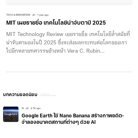
ทำงานได้ดีขึ้น ระบบดังกล่าวสามารถติดตั้งกับรถหลาย
ประเภท ปัจจุบันใช้งานแล้วทั้งในรถแท็กซี่ Ojai รุ่นใหม่
TECH & INNOVATION
1 year ago
และรถ
MIT เผยรายชื่อ เทคโนโลยีน่าจับตาปี 2025
MIT Technology Review เยยรายชื่อ เทคโนโลยีล้ำสมัยที่
น่าจับตามองในปี 2025 ซึ่งจะส่งผลกระทบต่อโลกของเรา
ไปอีกหลายทศวรรษข้างหน้า Vera C. Rubin
Observatory: กล้องโทรทรรศน์อันทรงพลังในชิลีจะเริ่ม
การสำรวจท้องฟ้าทางทิศใต้เป็นเวลา 10 ปีในปี 2025
กล้องโทรทรรศน์นี้จะช่วยให้นักดาราศาสตร์สามารถศึกษา
มวลสารมืด สำรวจทางช้างเผือก และเรียนรู้เพิ่มเติมเกี่ยว
กับอวกาศ Generative AI search: เดือนนี้ถือเป็นเดือนที่
บทความยอดนิยม
AI ค่อนข้างจะแข่งขันกันดุเดือด ด้วยความสำเร็จของ
DeepSeek ที่พัฒนาได้เร็วและต้นทุนถูกกว่า เรียกว่าเป็น
AI
6 วัน ago
Google Earth ใช้ Nano Banana สร้างภาพอดีต-
ความก้าวหน้าครั้งสำคัญของ Generative AI ที่จะเข้าถึง
จำลองอนาคตสถานที่ต่างๆ ด้วย AI
คนในวงกว้างมากขึ้น ในปีนี้เราจะได้เห็นคนใช้งาน