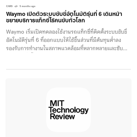
CARS
5 months ago
Waymo เปิดตัวระบบขับขี่อัตโนมัติรุ่นที่ 6 เดินหน้า
ขยายบริการแท็กซี่ไร้คนขับทั่วโลก
Waymo เริ่มเปิดทดลองใช้งานรถแท็กซี่ที่ติดตั้งระบบขับขี่
อัตโนมัติรุ่นที่ 6 ที่ออกแบบให้ใช้ชิ้นส่วนที่มีต้นทุนต่ำลง
รองรับการทำงานในสภาพแวดล้อมที่หลากหลายและซับ
ซ้อนมากยิ่งขึ้นกว่าเดิม ระบบ Waymo Driver เวอร์ชัน
ล่าสุดถูกนำมาใช้งานในรถแท็กซี่ไร้คนขับรุ่นใหม่ “Ojai” ซึ่ง
พัฒนาบนแพลตฟอร์มรถยนต์จาก Geely ผู้ผลิตรถยนต์
สัญชาติจีนโดยระบบออกแบบให้ใช้ชิ้นส่วนที่ประหยัดมาก
ขึ้น และรองรับสภาพแวดล้อมที่หลากหลายกว่าเดิม รวมถึง
สภาพอากาศหนาวจัด ไฮไลต์สำคัญคือการอัปเกรดชุด
เซ็นเซอร์ เช่น กล้องความละเอียดสูง 17 ล้านพิกเซล ที่
สามารถเก็บข้อมูลได้หลายล้านจุด ทำให้มองเห็นรอบคันได้
มีประสิทธิภาพแม้ใช้กล้องจำนวนน้อยลง นอกจากนี้ยังใช้
เซ็นเซอร์ LiDAR และเรดาร์รุ่นใหม่ที่มีต้นทุนต่ำลงและ