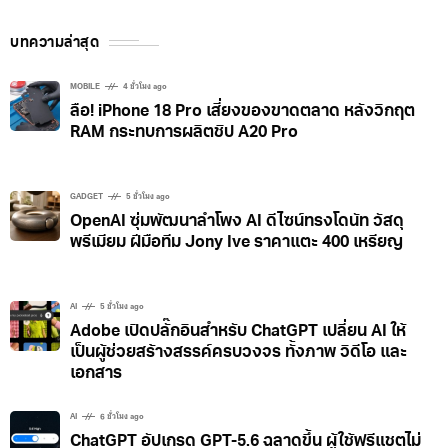
บทความล่าสุด
MOBILE
4 ชั่วโมง ago
ลือ! iPhone 18 Pro เสี่ยงของขาดตลาด หลังวิกฤต
RAM กระทบการผลิตชิป A20 Pro
GADGET
5 ชั่วโมง ago
OpenAI ซุ่มพัฒนาลำโพง AI ดีไซน์ทรงโดนัท วัสดุ
พรีเมียม ฝีมือทีม Jony Ive ราคาแตะ 400 เหรียญ
AI
5 ชั่วโมง ago
Adobe เปิดปลั๊กอินสำหรับ ChatGPT เปลี่ยน AI ให้
เป็นผู้ช่วยสร้างสรรค์ครบวงจร ทั้งภาพ วิดีโอ และ
เอกสาร
AI
6 ชั่วโมง ago
ChatGPT อัปเกรด GPT-5.6 ฉลาดขึ้น ผู้ใช้ฟรีแชตไม่