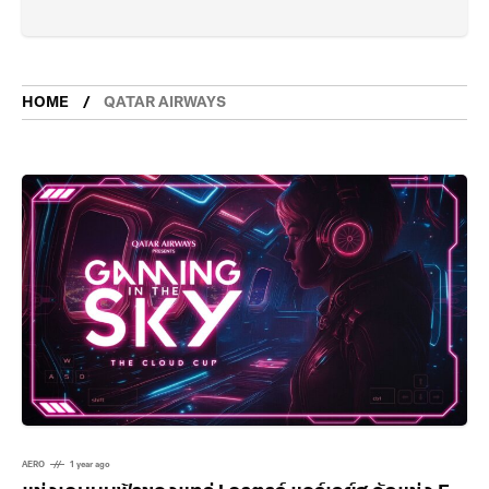
HOME
QATAR AIRWAYS
AERO
1 year ago