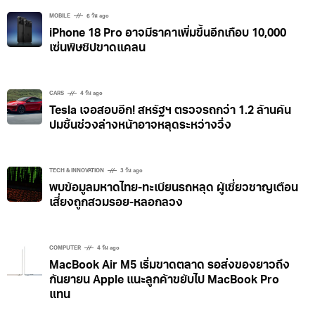
“การเปิดตัวซามาบนช่องทางอินสตาแกรม เป็นการขยาย
MOBILE
6 วัน ago
iPhone 18 Pro อาจมีราคาเพิ่มขึ้นอีกเกือบ 10,000
วิสัยทัศน์ของเราในการผสมผสานการเชื่อมต่อระหว่างผู้คน
เซ่นพิษชิปขาดแคลน
เข้ากับนวัตกรรมทางเทคโนโลยี ซามาไม่ใช่แค่ลูกเรือดิจิทัล
แต่เป็นภาพสะท้อนถึงมุมมองที่เรามองอนาคตของการเดิน
ทางที่ทั้งตอบโจทย์ได้ตรงจุด น่าดึงดูด และเชื่อมโยงกับ
CARS
4 วัน ago
ประสบการณ์ที่มีความหมายได้อย่างลึกซึ้ง การเปิดตัวซามา
Tesla เจอสอบอีก! สหรัฐฯ ตรวจรถกว่า 1.2 ล้านคัน
ปมชิ้นช่วงล่างหน้าอาจหลุดระหว่างวิ่ง
ถือเป็นก้าวสำคัญในการทำให้แบรนด์ของเรามีชีวิต และ
ถ่ายทอดประสบการณ์ที่เข้าถึงใจผู้ชมทั่วโลกของเราได้อย่าง
แท้จริง” ซามาได้รับการเปิดตัวครั้งใหญ่ในงาน ITB
TECH & INNOVATION
3 วัน ago
พบข้อมูลมหาดไทย-ทะเบียนรถหลุด ผู้เชี่ยวชาญเตือน
เสี่ยงถูกสวมรอย-หลอกลวง
COMPUTER
4 วัน ago
MacBook Air M5 เริ่มขาดตลาด รอส่งของยาวถึง
กันยายน Apple แนะลูกค้าขยับไป MacBook Pro
แทน