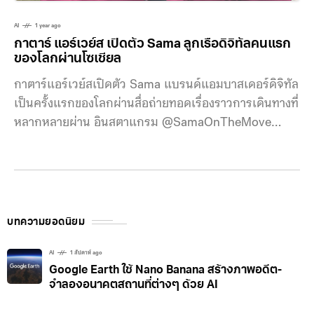
AI
1 year ago
กาตาร์ แอร์เวย์ส เปิดตัว Sama ลูกเรือดิจิทัลคนแรก
ของโลกผ่านโซเชียล
กาตาร์แอร์เวย์สเปิดตัว Sama แบรนด์แอมบาสเดอร์ดิจิทัล
เป็นครั้งแรกของโลกผ่านสื่อถ่ายทอดเรื่องราวการเดินทางที่
หลากหลายผ่าน อินสตาแกรม @SamaOnTheMove
“ซามา” (Sama) ลูกเรือดิจิทัลสร้างสรรค์จาก AI คนแรก
ของโลก พร้อมออกเดินทางบนโลกโซเชียลแล้ววันนี้ ใน
ฐานะตัวแทนนวัตกรรมของสายการบินกาตาร์ แอร์เวย์ส
ผ่านช่องทางอินสตาแกรม @SamaOnTheMove โดยซา
มาจะขอรับหน้าที่สร้างแรงบันดาลใจและเชื่อมต่อกับผู้คน
บทความยอดนิยม
ทั่วโลก พร้อมนำเสนอเคล็ดลับการเดินทาง ประสบการณ์
ตรงจากการแวะพักเครื่อง และเบื้องหลังชีวิตลูกเรือ ที่จะ
AI
1 สัปดาห์ ago
Google Earth ใช้ Nano Banana สร้างภาพอดีต-
ถ่ายทอดออกมาอย่างสร้างสรรค์และเข้าถึงใจคนดูได้อย่างดี
จำลองอนาคตสถานที่ต่างๆ ด้วย AI
คุณ บาบาร์ เราะห์มาน รองประธานอาวุโสฝ่ายการตลาด
และการสื่อสารองค์กรสายการบินกาตาร์ แอร์เวย์ส กล่าวว่า