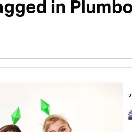
tagged in Plumb
บ