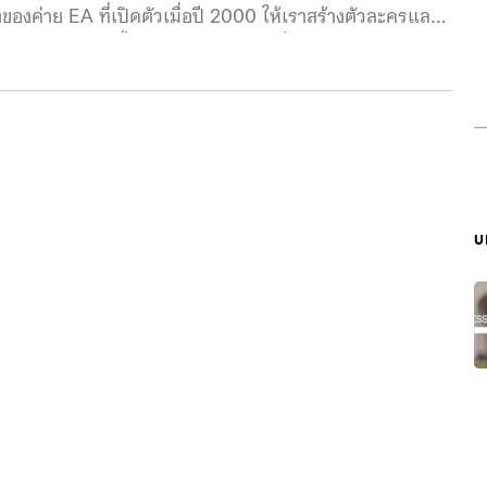
งค่าย EA ที่เปิดตัวเมื่อปี 2000 ให้เราสร้างตัวละครและ
สระ ทำให้เกมนี้เข้าไปครองใจคนยุคนั้นได้อย่างรวดเร็ว
ีกเพียบ ส่งผลให้ทั้งซีรีส์นี้ทำยอดขายมากกว่า 200 ล้าน
รในเกม ตอนนี้เขาได้เปิดตัว Plumbob Headband ที่คาดผม
เกม ซึ่งตัวเพชรสีเขียวนี้จะมีขนาด 12.7
บ