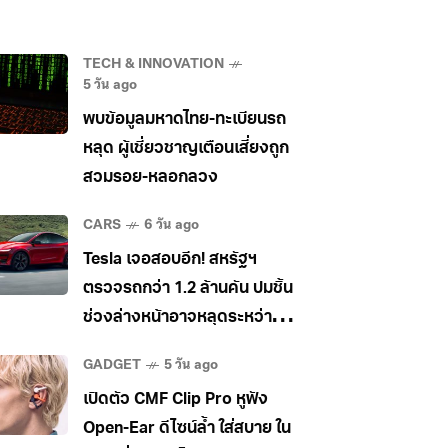
TECH & INNOVATION
5 วัน ago
พบข้อมูลมหาดไทย-ทะเบียนรถ
หลุด ผู้เชี่ยวชาญเตือนเสี่ยงถูก
สวมรอย-หลอกลวง
CARS
6 วัน ago
Tesla เจอสอบอีก! สหรัฐฯ
ตรวจรถกว่า 1.2 ล้านคัน ปมชิ้น
ช่วงล่างหน้าอาจหลุดระหว่าง
วิ่ง
GADGET
5 วัน ago
เปิดตัว CMF Clip Pro หูฟัง
Open-Ear ดีไซน์ล้ำ ใส่สบาย ใน