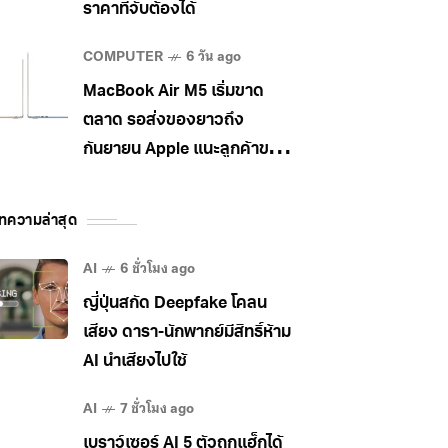
ราคาที่จับต้องได้
COMPUTER
6 วัน ago
MacBook Air M5 เริ่มขาด
ตลาด รอส่งของยาวถึง
กันยายน Apple แนะลูกค้าขยับ
ไป MacBook Pro แทน
ทความล่าสุด
AI
6 ชั่วโมง ago
ญี่ปุ่นสกัด Deepfake โคลน
เสียง ดารา-นักพากย์มีสิทธิ์ห้าม
AI นำเสียงไปใช้
AI
7 ชั่วโมง ago
เบราว์เซอร์ AI 5 ตัวถูกแฮ็กได้