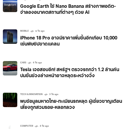
Google Earth ใช้ Nano Banana สร้างภาพอดีต-
จำลองอนาคตสถานที่ต่างๆ ด้วย AI
MOBILE
6 วัน ago
iPhone 18 Pro อาจมีราคาเพิ่มขึ้นอีกเกือบ 10,000
เซ่นพิษชิปขาดแคลน
CARS
4 วัน ago
Tesla เจอสอบอีก! สหรัฐฯ ตรวจรถกว่า 1.2 ล้านคัน
ปมชิ้นช่วงล่างหน้าอาจหลุดระหว่างวิ่ง
TECH & INNOVATION
3 วัน ago
พบข้อมูลมหาดไทย-ทะเบียนรถหลุด ผู้เชี่ยวชาญเตือน
เสี่ยงถูกสวมรอย-หลอกลวง
COMPUTER
4 วัน ago