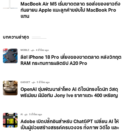
MacBook Air M5 เริ่มขาดตลาด รอส่งของยาวถึง
กันยายน Apple แนะลูกค้าขยับไป MacBook Pro
แทน
บทความล่าสุด
MOBILE
4 ชั่วโมง ago
ลือ! iPhone 18 Pro เสี่ยงของขาดตลาด หลังวิกฤต
RAM กระทบการผลิตชิป A20 Pro
GADGET
5 ชั่วโมง ago
OpenAI ซุ่มพัฒนาลำโพง AI ดีไซน์ทรงโดนัท วัสดุ
พรีเมียม ฝีมือทีม Jony Ive ราคาแตะ 400 เหรียญ
AI
5 ชั่วโมง ago
Adobe เปิดปลั๊กอินสำหรับ ChatGPT เปลี่ยน AI ให้
เป็นผู้ช่วยสร้างสรรค์ครบวงจร ทั้งภาพ วิดีโอ และ