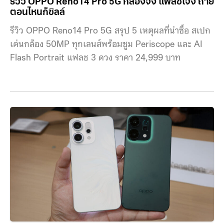
รีวิว OPPO Reno14 Pro 5G กล้องจึ้ง แฟลชเจ๋ง ถ่าย
ตอนไหนก็ชิลล์
รีวิว OPPO Reno14 Pro 5G สรุป 5 เหตุผลที่น่าซื้อ สเปก
เด่นกล้อง 50MP ทุกเลนส์พร้อมซูม Periscope และ AI
Flash Portrait แฟลช 3 ดวง ราคา 24,999 บาท