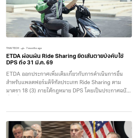
ได้ยาก หรือห้ามมีปุ่มปิดโฆษณาปลอมนั่นเอง พระราช
กฤษฎีกายังมอบอำนาจให้กระทรวงและหน่วยงานท้องถิ่น
มีหน้าที่ ตรวจสอบ
THAI TECH
7 months ago
ETDA ผ่อนผัน Ride Sharing ยืดเส้นตายบังคับใช้
DPS ถึง 31 มี.ค. 69
ETDA ออกประกาศเพิ่มเติมเกี่ยวกับการดำเนินการอื่น
สำหรับแพลตฟอร์มดิจิทัลประเภท Ride Sharing ตาม
มาตรา 18 (3) ภายใต้กฎหมาย DPS โดยเป็นประกาศฉบับ
ที่ 2 ซึ่งมีสาระสำคัญคือการขยายระยะเวลาการบังคับใช้จาก
ประกาศเดิมออกไปจนถึงวันที่ 31 มีนาคม 2569 เมื่อวันที่
18 ธันวาคมที่ผ่านมา เว็บไซต์ราชกิจจานุเบกษาได้เผยแพร่
“ประกาศคณะกรรมการธุรกรรมทางอิเล็กทรอนิกส์ (คธอ.)
เรื่อง การดำเนินการอื่นสำหรับผู้ประกอบธุรกิจบริการ