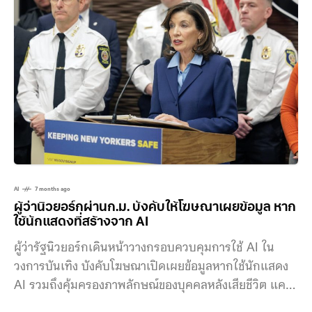
แพลตฟอร์มดิจิทัล ประเภทบริการรถยนต์หรือรถ
จักรยานยนต์รับจ้างโดยสารสาธารณะ ตามมาตรา 18 (3)
แห่งพระราชกฤษฎีกาการประกอบธุรกิจบริการ
แพลตฟอร์มดิจิทัลที่ต้องแจ้งให้ทราบ พ.ศ. 2565
AI
7 months ago
ผู้ว่านิวยอร์กผ่านก.ม. บังคับให้โฆษณาเผยข้อมูล หาก
ใช้นักแสดงที่สร้างจาก AI
ผู้ว่ารัฐนิวยอร์กเดินหน้าวางกรอบควบคุมการใช้ AI ใน
วงการบันเทิง บังคับโฆษณาเปิดเผยข้อมูลหากใช้นักแสดง
AI รวมถึงคุ้มครองภาพลักษณ์ของบุคคลหลังเสียชีวิต แคธี่
โฮชุล ผู้ว่าการนิวยอร์ก ลงนามผ่านร่างกฎหมายสำคัญ 2