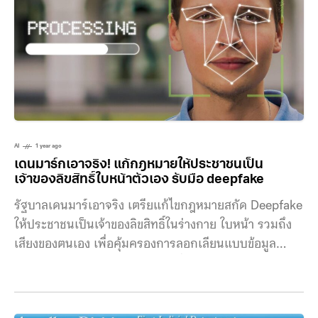
เหตุการณ์ที่ผ่านมาองค์กรอิสระตามรัฐธรรมนูญ เช่น ปปช.
กกต. ฯลฯ ที่มีหน้าที่ตรวจสอบการใช้งบประมาณกลับไม่
เคยถูกใครตรวจสอบเลย หลายเคสกลับเงียบไม่มีความคืบ
หน้า ทั้งที่หน่วยงานเหล่านี้ใช้งบจำนวนมหาศาลจากภาษีที่
เราจ่ายไป ฝั่งประชาชนเองก็ถูกตัดสิทธิในการถอดถอน
องค์กรอิสระออกไป เนื่องจากรัฐธรรมนูญปี 2560 นั่นจึง
เป็นที่มาของฟีเจอร์ใหม่ “เข้าชื่อเสนอกฎหมาย” ในแอป
iTAX เปิดให้ผู้เสียภาษีมีส่วนร่วมในการเข้าชื่อแก้ไข
AI
1 year ago
รัฐธรรมนูญทวงคืนอำนาจ
เดนมาร์กเอาจริง! แก้กฎหมายให้ประชาชนเป็น
เจ้าของลิขสิทธิ์ใบหน้าตัวเอง รับมือ deepfake
รัฐบาลเดนมาร์เอาจริง เตรียแก้ไขกฎหมายสกัด Deepfake
ให้ประชาชนเป็นเจ้าของลิขสิทธิ์ในร่างกาย ใบหน้า รวมถึง
เสียงของตนเอง เพื่อคุ้มครองการลอกเลียนแบบข้อมูล
ดิจิทัล รัฐบาลเดนมาร์กประกาศเพิ่มความเข้มงวดในการ
การคุ้มครองการลอกเลียนแบบข้อมูลประจำตัวบุคคลในรูป
แบบดิจิทัล ด้วยการยื่นแก้ไขกฎหมายลิขสิทธิ์ โดยกรม