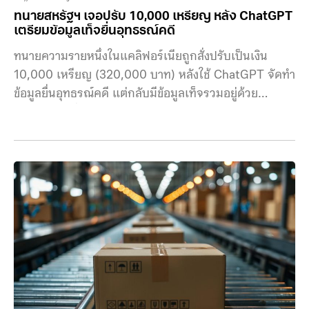
ทนายสหรัฐฯ เจอปรับ 10,000 เหรียญ หลัง ChatGPT
เตรียมข้อมูลเท็จยื่นอุทธรณ์คดี
ทนายความรายหนึ่งในแคลิฟอร์เนียถูกสั่งปรับเป็นเงิน
10,000 เหรียญ (320,000 บาท) หลังใช้ ChatGPT จัดทำ
ข้อมูลยื่นอุทธรณ์คดี แต่กลับมีข้อมูลเท็จรวมอยู่ด้วย
ปัจจุบันศาลทั่วสหรัฐฯ รายงานว่ามีทนายความจำนวนมาก
หันมาใช้ AI เพื่อการวิจัยข้อมูล แต่หลายครั้งกลับพบว่า AI
อ้างอิงคดีปลอม ส่งผลให้ผู้พิพากษาถูกกดดันให้วางกฎ
เกณฑ์ที่เข้มงวดขึ้น รวมถึงออกคำเตือนให้ทนายความหลีก
เลี่ยงการใส่ข้อมูลอ้างอิงที่ไม่ได้ตรวจสอบด้วยตนเองใน
เอกสารทางกฎหมาย เหตุการณ์ในครั้งนี้เกิดขึ้นที่ศาล
อุทธรณ์เขตที่ 2 ของรัฐแคลิฟอร์เนีย ด้วยการสั่งปรับ
ทนายความอามีร์ โมสตาฟาวี เป็นเงิน 10,000 เหรียญ
(320,000 บาท) หลังตรวจสอบพบว่า เอกสารที่ใช้ยื่น
อุทธรณ์คดี