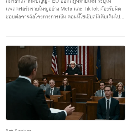
สมาชิกสภานิติบัญญัติ EU ออกกฎหมายใหม่ ระบุให้
แพลตฟอร์มรายใหญ่อย่าง Meta และ TikTok ต้องรับผิด
ชอบต่อการฉ้อโกงทางการเงิน ตอนนี้โซเชียลมีเดียเต็มไป
ด้วยกลโกงทางการเงิน ทำให้สมาชิกรัฐสภา EU ถูกกดดัน
อย่างหนัก เพื่อให้ทั้งบริษัทเทคโนโลยีและธนาคารรับผิด
ชอบต่อเหตุการณ์ฉ้อโกง กฎหมายใหม่นี้ต่อยอดจากพระ
ราชบัญญัติบริการดิจิทัล (DSA) และพระราชบัญญัติตลาด
ดิจิทัล (DMA) ซึ่งจำกัดการแพร่กระจายเนื้อหาที่ผิด
กฎหมาย และป้องกันไม่ให้แพลตฟอร์มขนาดใหญ่อย่าง
Google, Amazon และ Meta ขยายอำนาจเกินขอบเขต ซึ่ง
การละเมิดกฎเหล่านี้จะมีค่าปรับมหาศาล แน่นอนว่า
กฎหมายทั้งสองฉบับนี้ต่างก็สร้างความขัดแย้งกับบริษัท
เทคโนโลยี รวมถึงฝ่ายการเมืองของสหรัฐฯ หลังจากที่
รัฐสภาและคณะมนตรีใช้เวลาพิจารณากฎใหม่ใหม่เป็นเวลา
กว่า 8 ชั่วโมง
AI
10 months ago