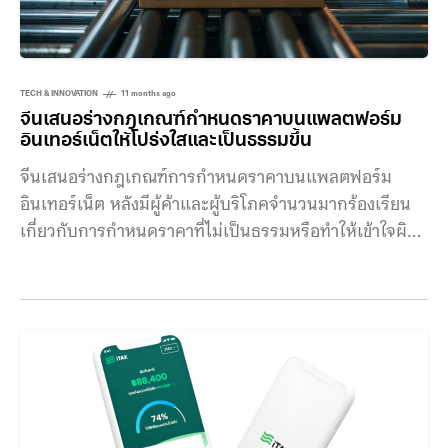
TECH & INNOVATION
11 months ago
จีนเสนอร่างกฎเกณฑ์กำหนดราคาบนแพลตฟอร์ม
อินเทอร์เน็ตให้โปร่งใสและเป็นธรรมขึ้น
จีนเสนอร่างกฎเกณฑ์การกำหนดราคาบนแพลตฟอร์ม
อินเทอร์เน็ต หลังมีผู้ค้าและผู้บริโภคจำนวนมากร้องเรียน
เกี่ยวกับการกำหนดราคาที่ไม่เป็นธรรมหรือทำให้เข้าใจผิด
ของแพลตฟอร์มใหญ่ๆ การเติบโตของแพลตฟอร์มออนไลน์
นั้นทำให้เจ้าของแพลตฟอร์มใช้ประโยชน์จากผู้ใช้งาน ไม่ว่า
จะเป็นฝั่งของผู้ค้าก็เจอปัญหาแพลตฟอร์มรายใหญ่บางแห่ง
มีพฤติกรรมปั่นราคาเพื่อกระตุ้นยอดขายอย่างไม่เป็นธรรม
ในขณะที่ผู้บริโภคก็พบว่าราคาที่โชว์นั้นหลายครั้งมักสร้าง
ความสับสน ย้อนกลับไปในปี 2021 อาลีบาบาถูกปรับไป
กว่า 2.75 พันล้านหรียญ จากการละเมิดกฎหมายต่อต้าน