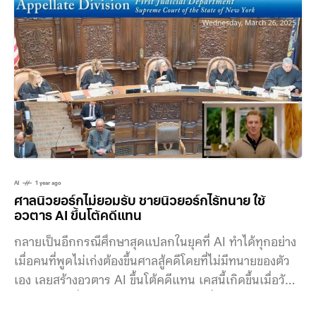
วัฒนธรรมจะทำการหารือกับพรรคต่างๆ ก่อนปิดสมัย
ประชุมนี้ และเตรียมลงมติยื่นแก้ไขกฎหมายในฤดูใบไม้ร่วง
นี้ ใจความสำคัญคือ “Deepfake” จะถูกกำหนดให้เป็นการ
แสดงตัวตนทางดิจิทัลที่สมจริงของบุคคล โดยพลเมือง
เดนมาร์กมีสิทธิ์ควบคุมลิขสิทธิ์รูปภาพ หน้าตา และเสียง
ของตนเอง การคุ้มครองนี้เปิดให้ชาวเดนมาร์กสามารถ
เรียกร้องให้แพลตฟอร์มออนไลน์ ลบข้อมูล Deepfake และ
การปรับแต่งทางดิจิทัลอื่นๆ ที่แชร์โดยไม่ได้รับความ
ยินยอม นอกจากนั้นกฎหมายใหม่นี้ยังไม่อนุญาตให้สร้าง
Deepfake ของศิลปินที่สร้างด้วย AI โดยไม่ได้รับความ
AI
1 year ago
ยินยอม การแก้ไขกฎหมายที่นี้ยังกำหนดให้มี “ค่าปรับ
ศาลนิวยอร์กไม่ยอมรับ ชายนิวยอร์กไร้ทนาย ใช้
มหาศาล”
อวตาร AI ขึ้นโต้คดีแทน
กลายเป็นอีกกรณีศึกษาสุดแปลกในยุคที่ AI ทำได้ทุกอย่าง
เมื่อคนที่พูดไม่เก่งต้องขึ้นศาลสู้คดีโดยที่ไม่มีทนายของตัว
เอง เลยสร้างอวตาร AI ขึ้นโต้คดีแทน เคสนี้เกิดขึ้นเมื่อวันที่
26 มีนาคม ที่ศาลฎีกาแห่งรัฐนิวยอร์ก เมื่อคณะผู้พิพากษา