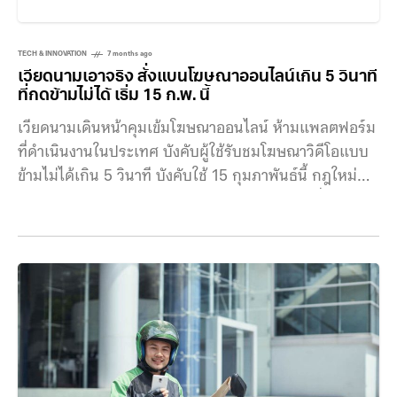
TECH & INNOVATION
7 months ago
เวียดนามเอาจริง สั่งแบนโฆษณาออนไลน์เกิน 5 วินาที
ที่กดข้ามไม่ได้ เริ่ม 15 ก.พ. นี้
เวียดนามเดินหน้าคุมเข้มโฆษณาออนไลน์ ห้ามแพลตฟอร์ม
ที่ดำเนินงานในประเทศ บังคับผู้ใช้รับชมโฆษณาวิดีโอแบบ
ข้ามไม่ได้เกิน 5 วินาที บังคับใช้ 15 กุมภาพันธ์นี้ กฎใหม่นี้
ถือเป็นการยุติการใช้โฆษณาวิดีโอแบบข้ามไม่ได้ ซึ่งก่อน
หน้านี้ผู้ชมต้องดูนานถึง 15–30 วินาที ก่อนจะเข้าถึงเนื้อหา
หลักได้มาตรการดังกล่าวถูกกำหนดไว้ใน พระราชกฤษฎีกา
ฉบับที่ 342/2025 ซึ่งระบุชัดว่า โฆษณาวิดีโอหรือภาพ
เคลื่อนไหวต้องมีความยาวไม่เกิน 5 วินาที และ ห้ามมีช่วง
เวลารอคอยก่อนปิดโฆษณาภาพนิ่ง กฎหมายยังบังคับให้
แพลตฟอร์มต้องจัดให้มีปุ่มกดข้าม กดปิด หรือปฏิเสธ
โฆษณา ที่มองเห็นชัดเจน ใช้งานง่าย รวมถึงห้ามออกแบบ
ไอคอนหรือขั้นตอนที่ทำให้ผู้ใช้สับสนหรือออกจากโฆษณา