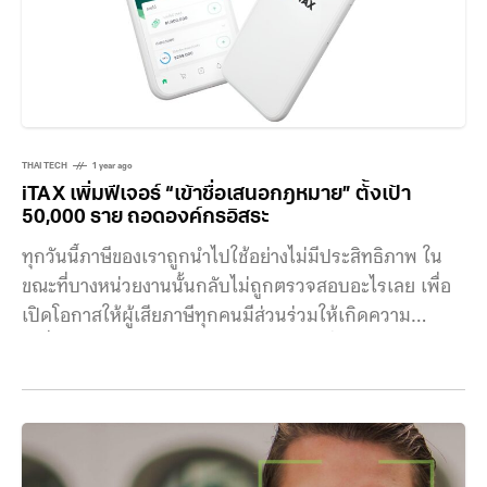
การผูกขาด ซึ่งบริษัทก็ยอมรับคำตัดสินดังกล่าว แต่มาในปี
นี้ เหล่ายักษ์ใหญ่ด้านอีคอมเมิร์ซกลับดูเหมือนจะเพิกเฉย
ต่อความเสี่ยงด้านกฎระเบียบ เพราะกำลังทุ่มสงครามราคา
โดยเฉพาะการแข่งกันส่งของถึงมือลูกค้าในเวลาเพียงครึ่ง
ชั่วโมง เพื่อแก้ปัญหานี้ทางคณะกรรมการพัฒนาและปฏิรูป
แห่งชาติ (National Development and Reform
THAI TECH
1 year ago
Commission) จึงได้เสนอร่างกฎเกณฑ์ใหม่สำหรับ
iTAX เพิ่มฟีเจอร์ “เข้าชื่อเสนอกฎหมาย” ตั้งเป้า
แพลตฟอร์มที่ขายสินค้าหรือบริการ เพื่อช่วยส่งเสริมความ
50,000 ราย ถอดองค์กรอิสระ
โปร่งใสและความเป็นธรรมด้านราคา กฎระเบียบใหม่นี้
ทุกวันนี้ภาษีของเราถูกนำไปใช้อย่างไม่มีประสิทธิภาพ ใน
กำหนดให้ผู้ประกอบการแพลตฟอร์มและผู้ค้าต้องตกลง
ขณะที่บางหน่วยงานนั้นกลับไม่ถูกตรวจสอบอะไรเลย เพื่อ
และปรับเปลี่ยนราคาโดยใช้วิธีการที่เป็นมาตรฐาน เช่น
เปิดโอกาสให้ผู้เสียภาษีทุกคนมีส่วนร่วมให้เกิดความ
สัญญาหรือใบสั่งซื้อ ต้องปฏิบัติตามกติกาด้านราคาที่ชัดเจน
เปลี่ยนแปลง ทีมผู้พัฒนาแอป iTAX ได้เพิ่มฟีเจอร์ใหม่
สร้างความโปร่งใส และเปิดเผยการเปลี่ยนแปลงค่า
“เข้าชื่อเสนอกฎหมาย” ล่ารายชื่อ 50,000 ราย แก้
ธรรมเนียมอย่างทันท่วงที
กฎหมายถอดถอนองค์กรอิสระ ทางผู้พัฒนา iTAX มองว่า
ผู้เสียภาษีคือฮีโรเพราะเงินทุกบาทที่จ่ายไปเป็นส่วนสำคัญ
ในการพัฒนาประเทศอย่างเหมาะสม แต่จากหลาย