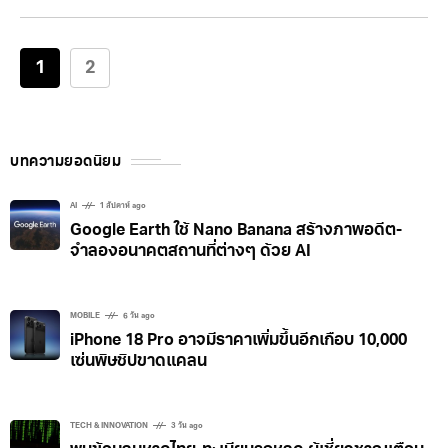
นิวยอร์กได้นัดฟังคำพิพากษากับ “เจอโรม เดอวัลด์” วัย 74
ปี โจทก์ที่ยื่นฟ้องในข้อพิพาทเกี่ยวกับจ้างงาน ฝั่งโจทย์ได้ขอ
เปิดคลิปวิดีโอเพื่อประกอบการโต้แย้ง ซึ่งคนที่อยู่ในคลิปนั้น
1
2
ไม่ใช่เดอวัลด์ แต่กลายเป็นชายหนุ่ม หน้าตายิ้มแย้ม สวม
เสื้อเชิ้ตติดกระดุม และเสื้อสเวตเตอร์ พร้อมทรงผมที่จัด
แต่งมาอย่างดี หลังจากที่เปิดคลิปวิดีโอไปไม่กี่วินาที แซลลี
บทความยอดนิยม
แมนซาเนต-แดเนียลส์ ผู้พิพากษาศาลอุทธรณ์ของนิวยอร์ก
สังเกตว่า
AI
1 สัปดาห์ ago
Google Earth ใช้ Nano Banana สร้างภาพอดีต-
จำลองอนาคตสถานที่ต่างๆ ด้วย AI
MOBILE
6 วัน ago
iPhone 18 Pro อาจมีราคาเพิ่มขึ้นอีกเกือบ 10,000
เซ่นพิษชิปขาดแคลน
TECH & INNOVATION
3 วัน ago