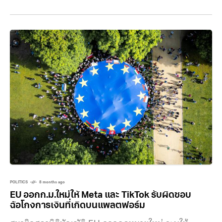
ฉบับเมื่อวันพฤหัสบดีที่ผ่านมา มุ่งเน้นทั้งการเปิดเผยการใช้
ตัวแสดงที่สร้างด้วย AI และการคุ้มครองภาพลักษณ์ของ
บุคคลหลังเสียชีวิต ร่างกฎหมายฉบับแรก คือ Assembly
Bill A8887B (หรือ S.8420-A) บังคับให้ผู้ผลิตโฆษณาต้อง
ระบุอย่างชัดเจนว่าโฆษณานั้นมีการใช้ “ตัวแสดงที่สร้างด้วย
AI” หรือไม่ ส่วนอีกฉบับ คือ S.8391 กำหนดให้การนำชื่อ
POLITICS
8 months ago
EU ออกก.ม.ใหม่ให้ Meta และ TikTok รับผิดชอบ
ฉ้อโกงการเงินที่เกิดบนแพลตฟอร์ม