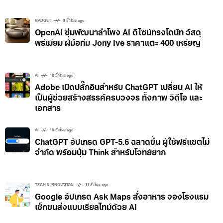
GADGET
9 ชั่วโมง ago
OpenAI ซุ่มพัฒนาลำโพง AI ดีไซน์ทรงโดนัท วัสดุ
พรีเมียม ฝีมือทีม Jony Ive ราคาแตะ 400 เหรียญ
AI
10 ชั่วโมง ago
Adobe เปิดปลั๊กอินสำหรับ ChatGPT เปลี่ยน AI ให้
เป็นผู้ช่วยสร้างสรรค์ครบวงจร ทั้งภาพ วิดีโอ และ
เอกสาร
AI
10 ชั่วโมง ago
ChatGPT อัปเกรด GPT-5.6 ฉลาดขึ้น ผู้ใช้ฟรีแชตไม่
จำกัด พร้อมปุ่ม Think สำหรับโจทย์ยาก
TECH & INNOVATION
11 ชั่วโมง ago
Google อัปเกรด Ask Maps สั่งอาหาร จองโรงแรม
เช็กขนส่งแบบเรียลไทม์ด้วย AI