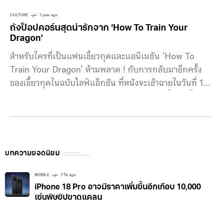
CULTURE
1 year ago
ถังป็อปคอร์นสุดน่ารักจาก ‘How To Train Your
Dragon’
สำหรับใครที่เป็นแฟนเขี้ยวกุดและแอนิเมชัน ‘How To
Train Your Dragon’ ห้ามพลาด ! กับการกลับมาอีกครั้ง
ของเขี้ยวกุดในฉบับไลฟ์แอ็กชัน ที่หนังจะเข้าฉายในวันที่ 11
มิถุนายน ปี พ.ศ. 2568 โดยการกลับมาพร้อมนี้น้องเขี้ยว
กุดยังได้กลับมาพร้อมกับสินค้าสุดน่ารักเอาใจแฟน ๆ อย่าง
‘ถังป็อปคอร์น’ อย่าง “How To Train Your Dragon
Movie Set” ในชุดประกอบด้วย กระบอกน้ำหอคอย, ท็อป
เปอร์เขี้ยวกุด
บทความยอดนิยม
MOBILE
7 วัน ago
iPhone 18 Pro อาจมีราคาเพิ่มขึ้นอีกเกือบ 10,000
เซ่นพิษชิปขาดแคลน