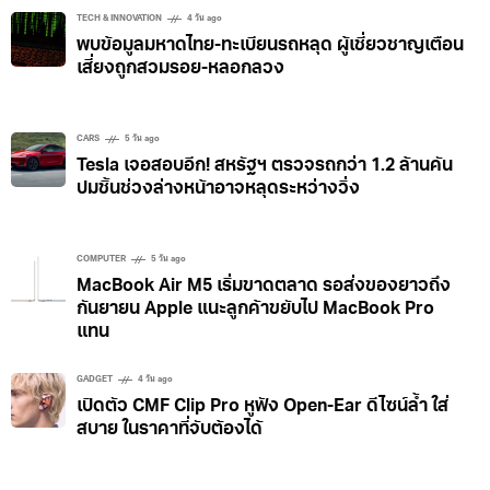
TECH & INNOVATION
4 วัน ago
พบข้อมูลมหาดไทย-ทะเบียนรถหลุด ผู้เชี่ยวชาญเตือน
เสี่ยงถูกสวมรอย-หลอกลวง
CARS
5 วัน ago
Tesla เจอสอบอีก! สหรัฐฯ ตรวจรถกว่า 1.2 ล้านคัน
ปมชิ้นช่วงล่างหน้าอาจหลุดระหว่างวิ่ง
COMPUTER
5 วัน ago
MacBook Air M5 เริ่มขาดตลาด รอส่งของยาวถึง
กันยายน Apple แนะลูกค้าขยับไป MacBook Pro
แทน
GADGET
4 วัน ago
เปิดตัว CMF Clip Pro หูฟัง Open-Ear ดีไซน์ล้ำ ใส่
สบาย ในราคาที่จับต้องได้