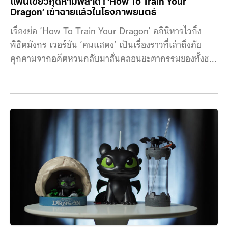
แฟนเขี้ยวกุดห้ามพลาด ! ‘How To Train Your
Dragon’ เข้าฉายแล้วในโรงภาพยนตร์
เรื่องย่อ ‘How To Train Your Dragon’ อภินิหารไวกิ้ง
พิชิตมังกร เวอร์ชัน ‘คนแสดง’ เป็นเรื่องราวที่เล่าถึงภัย
คุกคามจากอดีตหวนกลับมาสั่นคลอนชะตากรรมของทั้งชาว
ไวกิ้งและเหล่ามังกรบนเกาะเบิร์ก มิตรภาพระหว่าง ฮิคคัพ
(นำแสดงโดย เมสัน เธมส์ (Mason Thames)) ไวกิ้งหนุ่มผู้
ชาญฉลาด และ เขี้ยวกุด มังกรไนต์ฟิวรีผู้กล้าหาญ กลาย
เป็นกุญแจสำคัญในการนำทั้ง 2 เผ่าพันธุ์ก้าวสู่อนาคตใหม่
ร่วมกัน รอบพิเศษ ระบบ IMAX เมื่อวันที่ 9 มิถุนายน