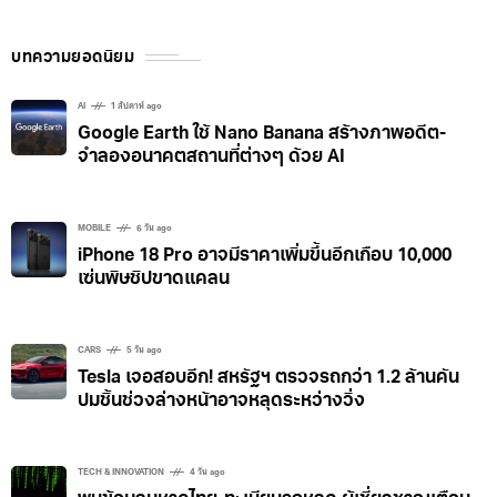
เสียง ตรงกลางของแฮนด์จักรยานจะมาพร้อมหน้าจอ มีไมค์
สปอร์ตคล้าย Can-Am Spyder
และลำโพงในตัว เปิดให้ผู้ขับถามคำถามต่างๆที่อยากรู้ได้
บทความยอดนิยม
รวมถึงข้อมูลที่เป็นประโยชน์ต่อการปั่นจักรยานได้ ส่วน
ฟีเจอร์อื่นๆก็มาครบทั้ง GPS ในตัว, ระบบป้องกันการขโมย
AI
1 สัปดาห์ ago
Google Earth ใช้ Nano Banana สร้างภาพอดีต-
และระบบความปลอดภัยในการขับขี่ เหนือไปกว่านั้นคือ
จำลองอนาคตสถานที่ต่างๆ ด้วย AI
ผนวกระบบนิเวศด้านการออกกำลังกายของ Apple เข้าไป
ด้วย ทั้งกรเชื่อมต่ออุปกรณ์และบริการที่รองรับ รวมถึงแอ
ปดังอย่าง Strava ซึ่ง ChatGPT สามารถดึงข้อมูลอย่าง
MOBILE
6 วัน ago
iPhone 18 Pro อาจมีราคาเพิ่มขึ้นอีกเกือบ 10,000
อัตราการเต้นของหัวใจ
เซ่นพิษชิปขาดแคลน
CARS
5 วัน ago
Tesla เจอสอบอีก! สหรัฐฯ ตรวจรถกว่า 1.2 ล้านคัน
ปมชิ้นช่วงล่างหน้าอาจหลุดระหว่างวิ่ง
TECH & INNOVATION
4 วัน ago