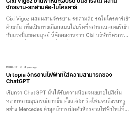
Cixi Vigoz ยานพาหนะไฮบริด ปั่นชาร์จได้ ผสาน
จักรยาน-รถสามล้อ-ไมโครคาร์
Cixi Vigoz ผสมผสานจักรยาน รถสามล้อ รถไมโครคาร์เข้า
ด้วยกัน เพื่อเป็นทางเลือกแบบไฮบริดที่ผสานแบตเตอรีเข้า
กับแรงปั่นของมนุษย์ นี่คือผลงานจาก Cixi บริษัทวิศวกรรม
ฝรั่งเศสที่ออกแบบมาเพื่อเปลี่ยนการเดินทางแบบเดิมให้
กลายเป็นกิจกรรมที่ช่วยเสริมสุขภาพ ด้วยการพัฒนาระบบ
ขับเคลื่อนไร้โซ่ PERS (Pedaling Energy Recovery
System) เปลี่ยนแรงปั่นเป็นพลังงานไฟฟ้าและจ่ายเข้าสู่
MOBILITY
3 years ago
Urtopia จักรยานไฟฟ้าที่ใส่ความสามารถของ
มอเตอร์โดยตรง โครงสร้างหลักคือ ชุดบันไดที่ทำหน้าที่
ChatGPT
เสมือนคันเร่ง ระบบจะตรวจจับการปั่นแล้วส่งสัญญาณไป
เรียกว่า ChatGPT นั้นได้รับความนิยมจนขยายไปสิงใน
ยังมอเตอร์ไฟฟ้าเพื่อขับเคลื่อนล้อ ยิ่งปั่นเร็ว รถก็จะยิ่งเร็ว
หลากหลายอุปกรณ์มากขึ้น ตั้งแต่สมาร์ตโฟนจนถึงรถหรู
ขึ้นตามไปด้วย นอกจากนั้นยังมีระบบเบรกแบบ
อย่าง Mercedes ล่าสุดมีการเปิดตัวจักรยานไฟฟ้าใหม่ที่ใส่
regenerative ที่ส่งพลังงานกลับเข้าสู่แบตเตอรีเมื่อชะลอ
ความสามารถของ ChatGPT เข้าไป จักรยานไฟฟ้าแบรนด์
หรือถอยหลัง แม้ผู้ขับต้องปั่นตลอดเวลา แต่ระบบส่งกำลังที่
นี้มีชื่อว่า Urtopia ถือว่าเป็นจักรยายไฟฟ้ารุ่นแรกที่ผนวก
ยืดหยุ่นช่วยให้เลือกแรงบิดที่เหมาะสมได้ จึงไม่ทำให้ขารับ
ความสามารถของ ChatGPT เข้าไปกับระบบสั่งงานด้วย
ภาระหนักเกินไป ดีไซน์ของตัวรถมาในสไตล์รถสามล้อทรง