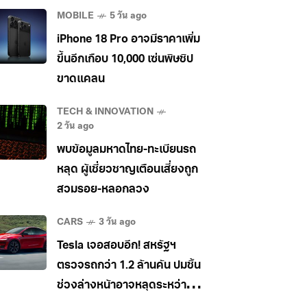
ระดับโลก
MOBILE
5 วัน ago
iPhone 18 Pro อาจมีราคาเพิ่ม
ขึ้นอีกเกือบ 10,000 เซ่นพิษชิป
ขาดแคลน
TECH & INNOVATION
2 วัน ago
พบข้อมูลมหาดไทย-ทะเบียนรถ
หลุด ผู้เชี่ยวชาญเตือนเสี่ยงถูก
สวมรอย-หลอกลวง
CARS
3 วัน ago
Tesla เจอสอบอีก! สหรัฐฯ
ตรวจรถกว่า 1.2 ล้านคัน ปมชิ้น
ช่วงล่างหน้าอาจหลุดระหว่าง
วิ่ง