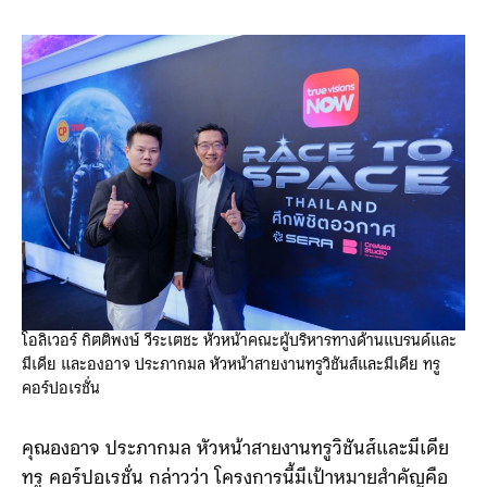
ย้ำว่า “คนไทยทุกคนต้องได้บิน” (หมายถึงตัวแทนของคน
ไทย)
โอลิเวอร์ กิตติพงษ์ วีระเตชะ หัวหน้าคณะผู้บริหารทางด้านแบรนด์และ
มีเดีย และองอาจ ประภากมล หัวหน้าสายงานทรูวิชันส์และมีเดีย ทรู
คอร์ปอเรชั่น