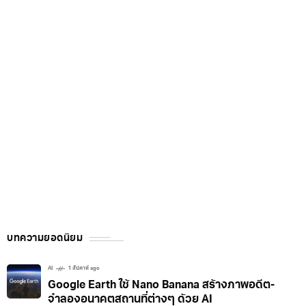
บทความยอดนิยม
AI
1 สัปดาห์ ago