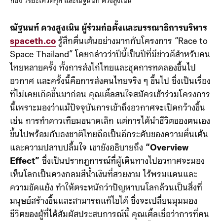
กอล์ฟ พิชญะ, โอลิเวอร์ กิตติพงษ์ วีระเตชะ, องอาจ ประภากมล, กร
ทอง วิริยะเศวตกุล และณัฐนนท์ ดวงสูงเนิน
ณัฐนนท์ ดวงสูงเนิน ผู้ร่วมก่อตั้งและบรรณาธิการบริหาร
spaceth.co
รู้สึกตื่นเต้นอย่างมากกับโครงการ “Race to
Space Thailand” โดยกล่าวว่าปีนี้เป็นปีที่มีข่าวดีสำหรับคน
ไทยหลายครั้ง ทั้งการส่งไก่ไทยและชุดการทดลองขึ้นไป
อวกาศ และครั้งนี้คือการส่งคนไทยจริง ๆ ขึ้นไป ซึ่งเป็นเรื่อง
ที่ไม่เคยเกิดขึ้นมาก่อน คุณเติ้ลสนใจสมัครเข้าร่วมโครงการ
นี้เพราะมองว่าแม้ปัจจุบันการเข้าถึงอวกาศจะเปิดกว้างขึ้น
เช่น การทำดาวเทียมขนาดเล็ก แต่การได้นำชีวิตของตนเอง
ขึ้นไปพร้อมกับธงชาติไทยถือเป็นอีกระดับของความตื่นเต้น
และความปลาบปลื้มใจ เขายังอธิบายถึง
“Overview
Effect”
ซึ่งเป็นปรากฏการณ์ที่ผู้เดินทางไปอวกาศจะมอง
เห็นโลกเป็นดวงกลมสีน้ำเงินที่สวยงาม ไร้พรมแดนและ
ความขัดแย้ง ทำให้ตระหนักว่าปัญหาบนโลกล้วนเป็นสิ่งที่