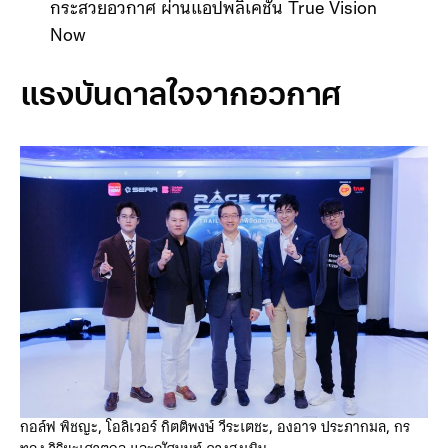
การถ่ายทอดสด:
จะมีการถ่ายทอดสดทุกขั้นตอน
ตั้งแต่วันเก็บตัว ฝึกฝน ทดสอบ ไปจนถึงวันขึ้น
กระสวยอวกาศ ผ่านแอปพลิเคชัน True Vision
Now
แรงบันดาลใจจากอวกาศ