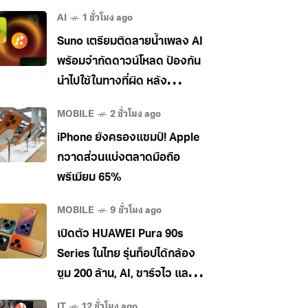
AI
1 ชั่วโมง ago
Suno เตรียมติดลายน้ำเพลง AI
พร้อมจำกัดดาวน์โหลด ป้องกัน
นำไปใช้ในทางที่ผิด หลัง
อุตสาหกรรมเพลงกดดันหนัก
MOBILE
2 ชั่วโมง ago
iPhone ยังครองแชมป์! Apple
กวาดส่วนแบ่งตลาดมือถือ
พรีเมียม 65%
MOBILE
9 ชั่วโมง ago
เปิดตัว HUAWEI Pura 90s
Series ในไทย รุ่นท็อปได้กล้อง
ซูม 200 ล้าน, AI, ชาร์จไว และใช้
5G ในไทยได้ เคาะราคาเริ่ม
IT
12 ชั่วโมง ago