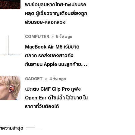
พบข้อมูลมหาดไทย-ทะเบียนรถ
หลุด ผู้เชี่ยวชาญเตือนเสี่ยงถูก
สวมรอย-หลอกลวง
COMPUTER
5 วัน ago
MacBook Air M5 เริ่มขาด
ตลาด รอส่งของยาวถึง
กันยายน Apple แนะลูกค้าขยับ
ไป MacBook Pro แทน
GADGET
4 วัน ago
เปิดตัว CMF Clip Pro หูฟัง
Open-Ear ดีไซน์ล้ำ ใส่สบาย ใน
ราคาที่จับต้องได้
ทความล่าสุด