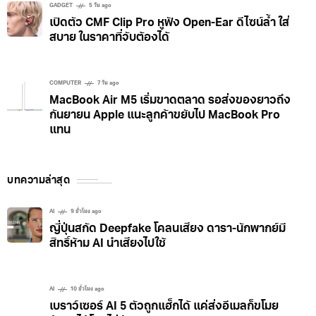
GADGET
5 วัน ago
เปิดตัว CMF Clip Pro หูฟัง Open-Ear ดีไซน์ล้ำ ใส่
สบาย ในราคาที่จับต้องได้
COMPUTER
7 วัน ago
MacBook Air M5 เริ่มขาดตลาด รอส่งของยาวถึง
กันยายน Apple แนะลูกค้าขยับไป MacBook Pro
แทน
บทความล่าสุด
AI
9 ชั่วโมง ago
ญี่ปุ่นสกัด Deepfake โคลนเสียง ดารา-นักพากย์มี
สิทธิ์ห้าม AI นำเสียงไปใช้
AI
10 ชั่วโมง ago
เบราว์เซอร์ AI 5 ตัวถูกแฮ็กได้ แค่ส่งอีเมลก็ขโมย