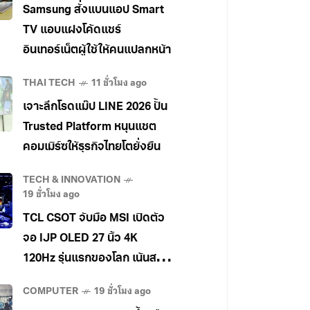
Samsung สั่งแบนแอป Smart
TV แอบแฝงโค้ดแชร์
อินเทอร์เน็ตผู้ใช้ให้คนแปลกหน้า
THAI TECH
11 ชั่วโมง ago
เจาะลึกโรดแม๊ป LINE 2026 ปั้น
Trusted Platform หนุนแชต
คอมเมิร์ซให้ธุรกิจไทยโตยั่งยืน
TECH & INNOVATION
19 ชั่วโมง ago
TCL CSOT จับมือ MSI เปิดตัว
จอ IJP OLED 27 นิ้ว 4K
120Hz รุ่นแรกของโลก เน้นสาย
ทำงานและครีเอเตอร์
COMPUTER
19 ชั่วโมง ago