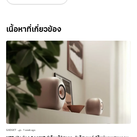
Related Posts
GADGET
1 week ago