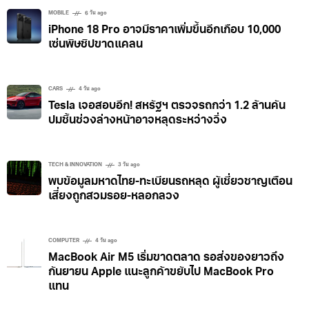
MOBILE
6 วัน ago
iPhone 18 Pro อาจมีราคาเพิ่มขึ้นอีกเกือบ 10,000
เซ่นพิษชิปขาดแคลน
CARS
4 วัน ago
Tesla เจอสอบอีก! สหรัฐฯ ตรวจรถกว่า 1.2 ล้านคัน
ปมชิ้นช่วงล่างหน้าอาจหลุดระหว่างวิ่ง
TECH & INNOVATION
3 วัน ago
พบข้อมูลมหาดไทย-ทะเบียนรถหลุด ผู้เชี่ยวชาญเตือน
เสี่ยงถูกสวมรอย-หลอกลวง
COMPUTER
4 วัน ago
MacBook Air M5 เริ่มขาดตลาด รอส่งของยาวถึง
กันยายน Apple แนะลูกค้าขยับไป MacBook Pro
แทน