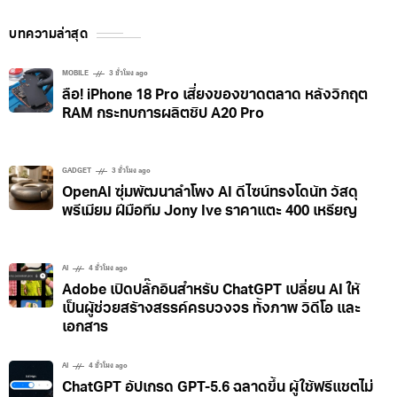
บทความล่าสุด
MOBILE
3 ชั่วโมง ago
ลือ! iPhone 18 Pro เสี่ยงของขาดตลาด หลังวิกฤต
RAM กระทบการผลิตชิป A20 Pro
GADGET
3 ชั่วโมง ago
OpenAI ซุ่มพัฒนาลำโพง AI ดีไซน์ทรงโดนัท วัสดุ
พรีเมียม ฝีมือทีม Jony Ive ราคาแตะ 400 เหรียญ
AI
4 ชั่วโมง ago
Adobe เปิดปลั๊กอินสำหรับ ChatGPT เปลี่ยน AI ให้
เป็นผู้ช่วยสร้างสรรค์ครบวงจร ทั้งภาพ วิดีโอ และ
เอกสาร
AI
4 ชั่วโมง ago
ChatGPT อัปเกรด GPT-5.6 ฉลาดขึ้น ผู้ใช้ฟรีแชตไม่