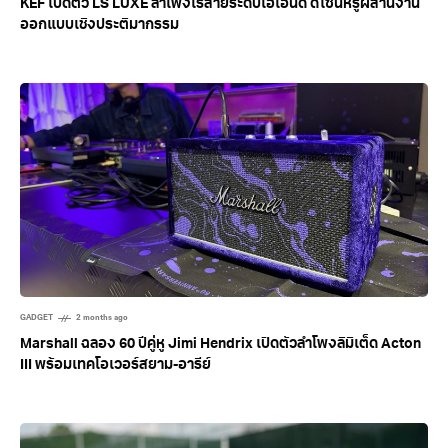
KEF เปิดตัว LS LUXE ลำโพงไร้สายระดับไฮเอนด์ ดีไซน์หรูผสานงาน
ออกแบบเชิงประติมากรรม
GADGET
2 months ago
Marshall ฉลอง 60 ปีคู่หู Jimi Hendrix เปิดตัวลำโพงลิมิเต็ด Acton
III พร้อมเทคโอเวอร์สยาม-อารีย์