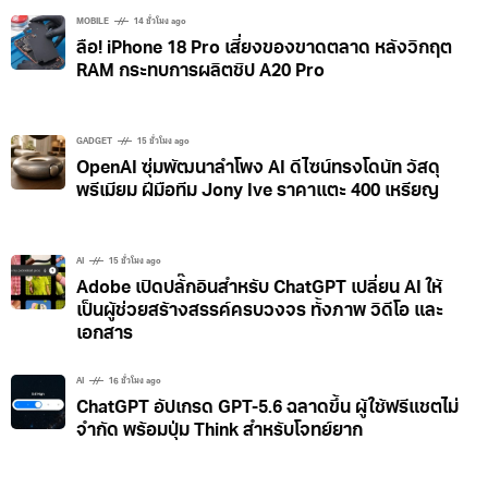
MOBILE
14 ชั่วโมง ago
ลือ! iPhone 18 Pro เสี่ยงของขาดตลาด หลังวิกฤต
RAM กระทบการผลิตชิป A20 Pro
GADGET
15 ชั่วโมง ago
OpenAI ซุ่มพัฒนาลำโพง AI ดีไซน์ทรงโดนัท วัสดุ
พรีเมียม ฝีมือทีม Jony Ive ราคาแตะ 400 เหรียญ
AI
15 ชั่วโมง ago
Adobe เปิดปลั๊กอินสำหรับ ChatGPT เปลี่ยน AI ให้
เป็นผู้ช่วยสร้างสรรค์ครบวงจร ทั้งภาพ วิดีโอ และ
เอกสาร
AI
16 ชั่วโมง ago
ChatGPT อัปเกรด GPT-5.6 ฉลาดขึ้น ผู้ใช้ฟรีแชตไม่
จำกัด พร้อมปุ่ม Think สำหรับโจทย์ยาก