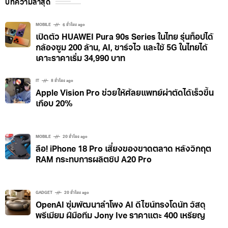
บทความล่าสุด
MOBILE
6 ชั่วโมง ago
เปิดตัว HUAWEI Pura 90s Series ในไทย รุ่นท็อปได้
กล้องซูม 200 ล้าน, AI, ชาร์จไว และใช้ 5G ในไทยได้
เคาะราคาเริ่ม 34,990 บาท
IT
8 ชั่วโมง ago
Apple Vision Pro ช่วยให้ศัลยแพทย์ผ่าตัดได้เร็วขึ้น
เกือบ 20%
MOBILE
20 ชั่วโมง ago
ลือ! iPhone 18 Pro เสี่ยงของขาดตลาด หลังวิกฤต
RAM กระทบการผลิตชิป A20 Pro
GADGET
20 ชั่วโมง ago
OpenAI ซุ่มพัฒนาลำโพง AI ดีไซน์ทรงโดนัท วัสดุ
พรีเมียม ฝีมือทีม Jony Ive ราคาแตะ 400 เหรียญ