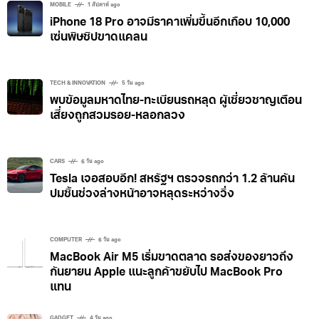
ถึงป้องกันการขยายและดาวน์โหลดรูปขนาดใหญ่ไป
MOBILE
1 สัปดาห์ ago
iPhone 18 Pro อาจมีราคาเพิ่มขึ้นอีกเกือบ 10,000
สวมรอยเป็นเราเปิดบัญชีปลอมเพื่อไปหลอกลวงคนอื่น
เซ่นพิษชิปขาดแคลน
จริงๆแล้วทาง Instagram ได้เพิ่มฟีเจอร์นี้มาตั้งแต่ปีที่แล้ว
แต่หลายคนยังไม่รู้ว่าเข้าไปเลือกการตั้งค่าได้ ใครที่ไม่อยาก
ให้คนเอารูปโปรไฟล์เราไปใช้ก็ลองไปเปิดใช้งานกันนะ ที่มา
TECH & INNOVATION
5 วัน ago
พบข้อมูลมหาดไทย-ทะเบียนรถหลุด ผู้เชี่ยวชาญเตือน
https://www.socialmediatoday.com/news/instagra
เสี่ยงถูกสวมรอย-หลอกลวง
m-adds-option-stop-profile-visitors-from-
expanding-image/702863/?
fbclid=IwAR2XWdd7qzUKXvoqdlnRsRNSNB0CKvUL
CARS
6 วัน ago
kulC0fBtVT1iZFptqcu_pb07q3Y
Tesla เจอสอบอีก! สหรัฐฯ ตรวจรถกว่า 1.2 ล้านคัน
ปมชิ้นช่วงล่างหน้าอาจหลุดระหว่างวิ่ง
COMPUTER
6 วัน ago
MacBook Air M5 เริ่มขาดตลาด รอส่งของยาวถึง
กันยายน Apple แนะลูกค้าขยับไป MacBook Pro
แทน
GADGET
4 วัน ago