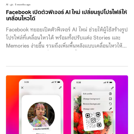
สำคัญหลังจากที่ผู้ชมค้นพบคอนเทนต์ผ่าน Reels,
AI
5 months ago
Stories, การค้นหา หรือการถูกแท็ก ครีเอเตอร์หรือ
Facebook เปิดตัวฟีเจอร์ AI ใหม่ เปลี่ยนรูปโปรไฟล์ให้
แบรนด์สามารถเลือกนำเสนอผลงานเด่นๆ
เคลื่อนไหวได้
Facebook ทยอยเปิดตัวฟีเจอร์ AI ใหม่ ช่วยให้ผู้ใช้สร้างรูป
โปรไฟล์ที่เคลื่อนไหวได้ พร้อมทั้งปรับแต่ง Stories และ
Memories ง่ายขึ้น รวมถึงเพิ่มพื้นหลังแบบเคลื่อนไหวให้
กับโพสต์ข้อความ เพื่อให้โดดเด่นขึ้น Meta ระบุว่า รูป
โปรไฟล์แบบเคลื่อนไหวสามารถสร้างได้จากแอนิเมชัน
สำเร็จรูปหลายแบบ เช่น ธรรมชาติ หมวกปาร์ตี้ กระดาษ
โปรย โบกมือ และรูปหัวใจ โดยแนะนำให้ใช้ภาพถ่ายที่มี
บุคคลเพียงคนเดียว หันหน้าเข้ากล้อง เห็นใบหน้าชัดเจน
และไม่ได้ถือสิ่งของใด ๆ รวมถึงจะเพิ่มตัวเลือกแอนิเมชัน
ใหม่ ๆ เข้ามาตลอดปี สำหรับการปรับแต่ง