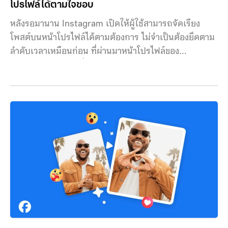
โปรไฟล์ได้ตามใจชอบ
หลังรอมานาน Instagram เปิดให้ผู้ใช้สามารถจัดเรียง
โพสต์บนหน้าโปรไฟล์ได้ตามต้องการ ไม่จำเป็นต้องยึดตาม
ลำดับเวลาเหมือนก่อน ที่ผ่านมาหน้าโปรไฟล์ของ
Instagram ทำหน้าที่เสมือนบันทึกเหตุการณ์ตามลำดับ
เวลา โพสต์ใหม่จะอยู่ด้านบน ส่วนโพสต์เก่าจะค่อยๆ ถูกดัน
ลงด้านล่าง แม้ว่าผู้ใช้จะสามารถลบ เก็บถาวร หรือปักหมุด
โพสต์บางรายการได้ แต่โครงสร้างหลักของโปรไฟล์ยังคง
ผูกติดกับวันเวลาที่เผยแพร่ ฟีเจอร์ใหม่จะปลดล็อกข้อ
จำกัดนี้ เปิดให้ผู้ใช้สามารถย้ายตำแหน่งโพสต์ไปมาได้อย่าง
อิสระ โดยไม่จำกัดจำนวนครั้งในการจัดเรียงใหม่ ส่งผลให้
หน้าโปรไฟล์ไม่ใช่เพียงคลังเก็บคอนเทนต์อีกต่อไป แต่
กลายเป็นพื้นที่ที่สามารถออกแบบและปรับเปลี่ยนได้ตลอด
เวลา การเปลี่ยนแปลงนี้มีความสำคัญอย่างมากสำหรับฝั่งค
รีเอเตอร์ แบรนด์ และธุรกิจที่ใช้ Instagram เป็นเครื่องมือ
สร้างตัวตนออนไลน์ เพราะหน้าโปรไฟล์มักเป็นจุดตัดสินใจ