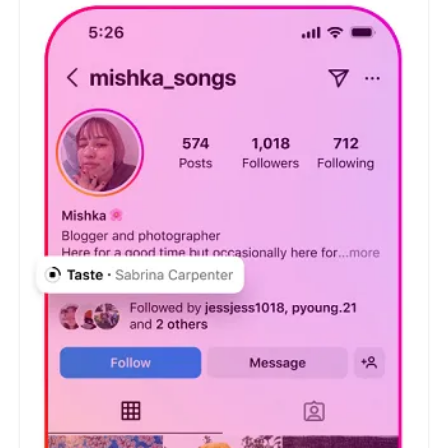
ภาพรวมหน้าโปรไฟล์ของเรา ประกอบด้วยรูปภาพ ประวัติ
โดยย่อรวมถึงแสดงหมวดหมู่โปรไฟล์และลิงก์ธุรกิจ
(สำหรับบัญชีครีเอเตอร์) เรายังสามารถใส่เพลงซึ่งจะเล่น
เมื่อเปิดการ์ด จนไปถึงแก้ไขพื้นหลังของการ์ดด้วยรูปภาพที่
เลือกได้อีกด้วย ทาง Instagram บอกว่าการ์ดใหม่นี้จะช่วย
ให้ผู้สร้างคอนเทนต์แสดงตัวตนและเชื่อมโยงกับผู้ติดตาม
ซึ่งเราสามารถแชร์การ์ดนี้ให้กับเพื่อนๆ รวมถึงแนะนำตัวใน
กลุ่มได้อีกด้วยเพื่อให้มีคนติดตามมากขึ้นด้วยวิธีที่ง่ายขึ้น
ใครที่สนใจตอนนี้การ์ดโปรไฟล์ใหม่เริ่มทะยอยปล่อยให้ใช้
งานทั่วโลกแล้ว ที่มา socialmediatoday