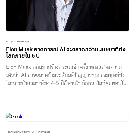
AI
1 month ago
Elon Musk คาดการณ์ AI จะฉลาดกว่ามนุษยชาติทั้ง
โลกภายใน 5 ปี
Elon Musk กลับมาสร้างกระแสอีกครั้ง หลังแสดงความ
เห็นว่า AI อาจฉลาดข้ามระดับสติปัญญารวมของมนุษย์ทั้ง
โลกภายในเวลาเพียง 4-5 ปีข้างหน้า อีลอน มัสก์คุยตอบโต้
แนวคิดของ Peter H. Diamandis นักธุรกิจและนักเขียน
ชื่อดังบนแพลตฟอร์ม X ที่มองว่าศักยภาพของมนุษย์ไม่ได้
ถูกจำกัดด้วยสติปัญญาเพียงอย่างเดียว แต่ยังขึ้นอยู่กับ
จำนวนผู้คน เครื่องมือ และทรัพยากรที่มีอยู่ โดยเฉพาะเมื่อ
มนุษยชาติสามารถขยายตัวออกไปนอกโลกได้ในอนาคต
มัสก์มองว่าความก้าวหน้าของ AI กำลังเกิดขึ้นอย่างรวดเร็ว
TECH & INNOVATION
1 month ago