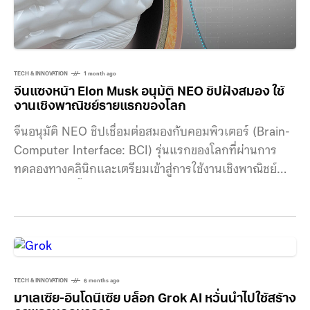
TECH & INNOVATION
1 month ago
จีนแซงหน้า Elon Musk อนุมัติ NEO ชิปฝังสมอง ใช้
งานเชิงพาณิชย์รายแรกของโลก
จีนอนุมัติ NEO ชิปเชื่อมต่อสมองกับคอมพิวเตอร์ (Brain-
Computer Interface: BCI) รุ่นแรกของโลกที่ผ่านการ
ทดลองทางคลินิกและเตรียมเข้าสู่การใช้งานเชิงพาณิชย์
NEO พัฒนาขึ้นโดยบริษัท Neuracle Medical
Technology จากเซี่ยงไฮ้ โดยได้รับการอนุมัติจากหน่วย
งานกำกับดูแลของจีนตั้งแต่ 13 มีนาคมที่ผ่านมา ความ
เคลื่อนไหวนี้ทำให้จีนก้าวนำหน้า Neuralink บริษัทของอี
ลอน มัสก์ ซึ่งยังอยู่ในช่วงทดลองกับมนุษย์และยังไม่ได้รับ
อนุมัติสำหรับการใช้งานทั่วไป NEO เป็นอุปกรณ์ขนาดเล็ก
TECH & INNOVATION
6 months ago
มาเลเซีย-อินโดนีเซีย บล็อก Grok AI หวั่นนำไปใช้สร้าง
เท่าเหรียญ ออกแบบมาเพื่อช่วยผู้ป่วยอัมพาตและผู้ที่ได้รับ