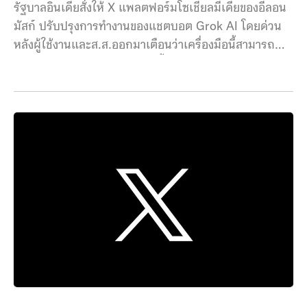
รัฐบาลอินเดียสั่งให้ X แพลตฟอร์มโซเชียลมีเดียของอีลอน
มัสก์ ปรับปรุงการทำงานของแชตบอต Grok AI โดยด่วน
หลังผู้ใช้งานและส.ส.ออกมาเตือนว่าเครื่องมือนี้สามารถ
ดัดแปลงภาพผู้หญิงและสร้างเนื้อหา “ลามกอนาจาร” ได้
กระทรวงเทคโนโลยีสารสนเทศของอินเดีย (IT Ministry)
ได้ออกคำสั่งให้ X ดำเนินการแก้ไข Grok ทันที โดยกำหนด
ให้จำกัดการสร้างเนื้อหาที่เกี่ยวข้องกับภาพเปลือย การ
แสดงออกทางเพศ การแสดงออกทางเพศอย่างโจ่งแจ้ง
ตลอดจนเนื้อหาที่ผิดกฎหมายอื่น ๆ พร้อมทั้งให้เวลาบริษัท
72 ชั่วโมงในการส่งรายงานรายละเอียดมาตรการที่นำมาใช้
เพื่อป้องกันการเผยแพร่เนื้อหาที่เข้าข่ายลามกอนาจาร
เนื้อหาหยาบคาย การล่วงละเมิดทางเพศเด็ก