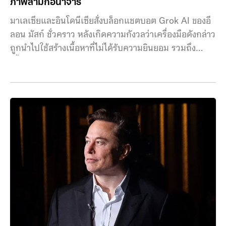
ภาพลามกอนาจาร
บาดเจ็บไขสันหลังให้สามารถสื่อสารและควบคุมอุปกรณ์
ต่าง ๆ ผ่านสัญญาณจากสมอง จุดเด่นคือการวางอุปกรณ์ไว้
มาเลเซียและอินโดนีเซียสั่งบล็อกแชตบอต Grok AI ของอี
ระหว่างกะโหลกศีรษะกับผิวสมอง โดยไม่ต้องเจาะลึกเข้าไป
ลอน มัสก์ ชั่วคราว หลังเกิดความกังวลว่าเครื่องมือดังกล่าว
ในเนื้อสมองเหมือนแนวทางของ Neuralink ทำให้มีความ
ถูกนำไปใช้สร้างเนื้อหาที่ไม่ได้รับความยินยอม รวมถึง
เสี่ยงต่อการบาดเจ็บน้อยกว่า
เนื้อหาทางเพศและลามกอนาจาร หน่วยงานกำกับดูแลของ
มาเลเซียมีคำสั่งจำกัดการใช้งานแชตบอตจากบริษัท xAI
ในวันอาทิตย์ โดยชี้ถึง “ความล้มเหลวในการบริหารจัดการ
ความเสี่ยงด้านเนื้อหาที่เกี่ยวข้องกับเครื่องมือ AI ดังกล่าว
ซึ่งการตัดสินใจนี้เกิดขึ้นเพียงหนึ่งวันหลังจากที่อินโดนีเซีย
สั่งระงับการเข้าถึง Grok ชั่วคราวด้วยเหตุผลในลักษณะ
เดียวกัน พร้อมเรียกผู้แทนของ X เข้าชี้แจง ความ
เคลื่อนไหวของประเทศในเอเชียตะวันออกเฉียงใต้เกิดขึ้น
หลังตรวจพบว่า ผู้ใช้บางรายนำ Grok ไปสร้างภาพ
deepfake ที่ไม่ได้รับความยินยอม รวมถึงภาพเด็กใน
ลักษณะไม่เหมาะสม ซึ่ง xAI