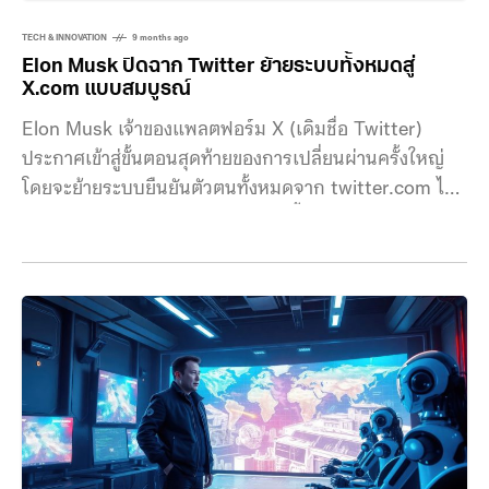
TECH & INNOVATION
9 months ago
Elon Musk ปิดฉาก Twitter ย้ายระบบทั้งหมดสู่
X.com แบบสมบูรณ์
Elon Musk เจ้าของแพลตฟอร์ม X (เดิมชื่อ Twitter)
ประกาศเข้าสู่ขั้นตอนสุดท้ายของการเปลี่ยนผ่านครั้งใหญ่
โดยจะย้ายระบบยืนยันตัวตนทั้งหมดจาก twitter.com ไป
ยัง x.com ภายในเดือนพฤศจิกายนนี้ ถือเป็นการยุติการใช้
งานโดเมนเดิมอย่างเป็นทางการ และปิดฉาก “นกสีน้ำเงิน”
สัญลักษณ์ของแพลตฟอร์มในอดีต บัญชีความปลอดภัยของ
X ระบุว่า ผู้ใช้ที่เปิดใช้งานระบบยืนยันตัวตนแบบสองปัจจัย
(2FA) ต้องลงทะเบียนข้อมูลใหม่ภายในวันที่ 10
พฤศจิกายน เพื่อให้การเข้าสู่ระบบเชื่อมโยงกับโดเมน
x.com อย่างถูกต้อง หากไม่ดำเนินการภายในกำหนด ผู้ใช้
อาจไม่สามารถเข้าถึงบัญชีได้ชั่วคราวจนกว่าจะอัปเดตการ
ยืนยันตัวตน X