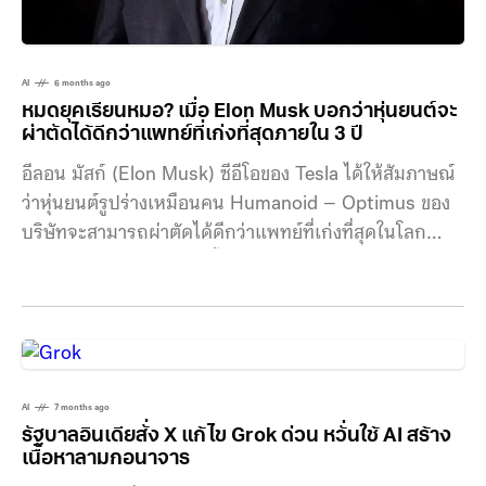
AI
6 months ago
หมดยุคเรียนหมอ? เมื่อ Elon Musk บอกว่าหุ่นยนต์จะ
ผ่าตัดได้ดีกว่าแพทย์ที่เก่งที่สุดภายใน 3 ปี
อีลอน มัสก์ (Elon Musk) ซีอีโอของ Tesla ได้ให้สัมภาษณ์
ว่าหุ่นยนต์รูปร่างเหมือนคน Humanoid – Optimus ของ
บริษัทจะสามารถผ่าตัดได้ดีกว่าแพทย์ที่เก่งที่สุดในโลก
ภายในระยะเวลา 3 ปีเท่านั้น มัสก์ได้แสดงความคิดเห็นดัง
กล่าวระหว่างการให้สัมภาษณ์กับปีเตอร์ ไดอะแมนดิส
(Peter Diamandis) แพทย์และวิศวกรชาวอเมริกัน ผู้
ดำเนินรายการพอดแคสต์ Moonshots ตอนนี้วงการ
แพทย์กำลังขาดแคลนแพทย์และศัลยแพทย์ที่มีฝีมือ อีลอน
มัสก์ มัสก์บอกว่า มันใช้เวลานานมาก ๆ ในการเรียนรู้ที่จะ
AI
7 months ago
รัฐบาลอินเดียสั่ง X แก้ไข Grok ด่วน หวั่นใช้ AI สร้าง
เป็นแพทย์ที่ดี และถึงแม้จะเรียนรู้แล้ว ความรู้ก็มีการ
เนื้อหาลามกอนาจาร
เปลี่ยนแปลงตลอดเวลา ยากที่จะตามให้ทันทุก