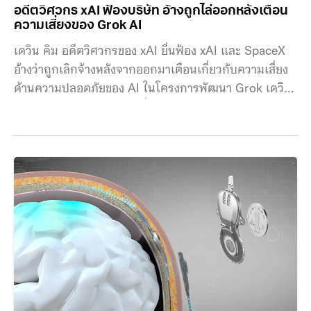
อดีตวิศวกร xAI ฟ้องบริษัท อ้างถูกไล่ออกหลังเตือน
จนเทคโนโลยีดังกล่าวอาจมีความสามารถเหนือกว่าผลรวม
ความเสี่ยงของ Grok AI
ของสติปัญญามนุษย์ทั้งหมดภายในเวลาไม่กี่ปีข้างหน้า
นอกจากการคาดการณ์เรื่อง AI แล้ว มัสก์ยังย้ำวิสัยทัศน์
เดวิน คิม อดีตวิศวกรของ xAI ยื่นฟ้อง xAI และ SpaceX
เกี่ยวกับอนาคตที่หุ่นยนต์และระบบอัตโนมัติจะเข้ามา
อ้างว่าถูกเลิกจ้างหลังจากออกมาเตือนเกี่ยวกับความเสี่ยง
เปลี่ยนโฉมเศรษฐกิจโลกอย่างสิ้นเชิง เขาใช้คำว่า
ด้านความปลอดภัยของ AI ในโครงการพัฒนา Grok เดวิน
“Amazing Abundance”
คิม อดีตพนักงานของ xAI ซึ่งลาออกจากบริษัทในเดือน
กันยายน 2025 ได้ยื่นฟ้องต่อศาลรัฐแคลิฟอร์เนีย ระบุว่าใน
ช่วงที่ทำงานในโครงการพัฒนาแชตบอต AI อย่าง Grok
เขาได้ร้องเรียนหลายครั้งเกี่ยวกับการที่บริษัทให้ความ
สำคัญกับความเร็วในการพัฒนามากกว่าประเด็นด้านความ
ปลอดภัย คิมอ้างว่าเขากังวลว่า Grok อาจสร้างผลกระทบ
เชิงลบ เช่น การเลือกปฏิบัติ การเผยแพร่ข้อมูลอันตราย