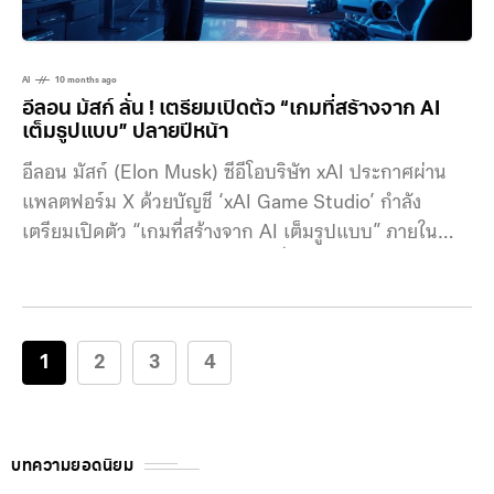
AI
10 months ago
อีลอน มัสก์ ลั่น ! เตรียมเปิดตัว “เกมที่สร้างจาก AI
เต็มรูปแบบ” ปลายปีหน้า
อีลอน มัสก์ (Elon Musk) ซีอีโอบริษัท xAI ประกาศผ่าน
แพลตฟอร์ม X ด้วยบัญชี ‘xAI Game Studio’ กำลัง
เตรียมเปิดตัว “เกมที่สร้างจาก AI เต็มรูปแบบ” ภายใน
ปลายปี 2026 มัสก์ เรียกว่าเป็นหนึ่งในเกมเมอร์ตัวยง เคย
กล่าวไว้เมื่อปีก่อนว่า xAI จะทำให้วงการเกม “กลับมายิ่ง
ใหญ่อีกครั้ง” พร้อมชี้ว่าอุตสาหกรรมเกมในปัจจุบันถูก
ครอบครองโดยบริษัทขนาดใหญ่มากจนเกินไป แม้ Grok
1
2
3
4
ของ xAI จะถูกยอมรับในฐานะ
บทความยอดนิยม